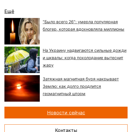
Ещё
"Было всего 26": умерла популярная
блогер, которая вдохновляла миллионы
На Украину надвигаются сильные дожди
и шквалы: когда похолодание вытеснит
жару
Затяжная магнитная буря накрывает
Землю: как долго продлится
геомагнитный шторм
Новости сейчас
Контакты