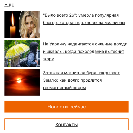
Ещё
"Было всего 26": умерла популярная
блогер, которая вдохновляла миллионы
На Украину надвигаются сильные дожди
и шквалы: когда похолодание вытеснит
жару
Затяжная магнитная буря накрывает
Землю: как долго продлится
геомагнитный шторм
Новости сейчас
Контакты