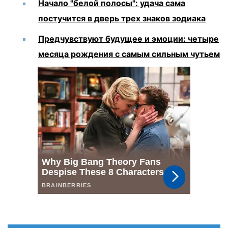
Начало "белой полосы": удача сама
постучится в дверь трех знаков зодиака
Предчувствуют будущее и эмоции: четыре
месяца рождения с самым сильным чутьем