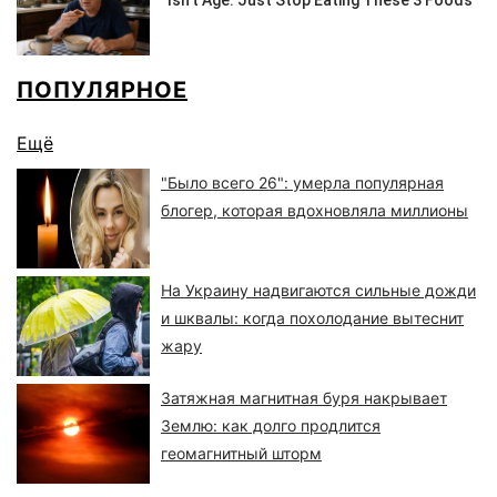
ПОПУЛЯРНОЕ
Ещё
"Было всего 26": умерла популярная
блогер, которая вдохновляла миллионы
На Украину надвигаются сильные дожди
и шквалы: когда похолодание вытеснит
жару
Затяжная магнитная буря накрывает
Землю: как долго продлится
геомагнитный шторм