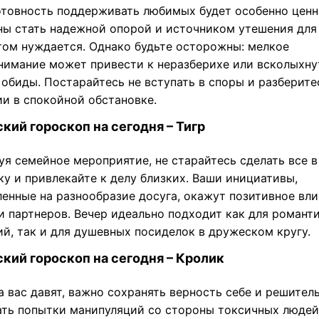
отовность поддерживать любимых будет особенно ценн
ны стать надежной опорой и источником утешения для 
этом нуждается. Однако будьте осторожны: мелкое
нимание может привести к неразберихе или всколыхну
обиды. Постарайтесь не вступать в споры и разберите
ии в спокойной обстановке.
кий гороскоп на сегодня – Тигр
уя семейное мероприятие, не старайтесь сделать все в
у и привлекайте к делу близких. Ваши инициативы,
ленные на разнообразие досуга, окажут позитивное вли
и партнеров. Вечер идеально подходит как для романт
ий, так и для душевных посиделок в дружеском кругу.
кий гороскоп на сегодня – Кролик
а вас давят, важно сохранять верность себе и решител
ать попытки манипуляций со стороны токсичных людей