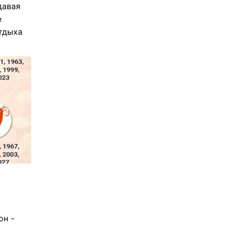
давая
е
тдыха
он -