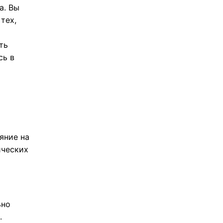
а. Вы
тех,
ть
сь в
яние на
ических
ьно
.