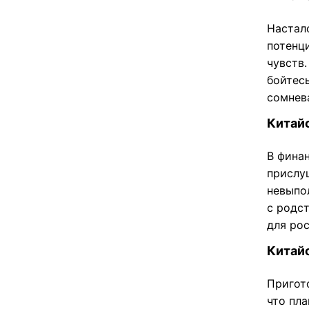
Настал
потенц
чувств.
бойтес
сомнева
Китайс
В фина
прислу
невыпо
с родс
для ро
Китайс
Пригот
что пла