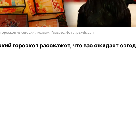
гороскоп на сегодня / коллаж: Главред, фото: pexels.com
кий гороскоп расскажет, что вас ожидает сегод