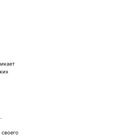
никает
ских
.
 своего