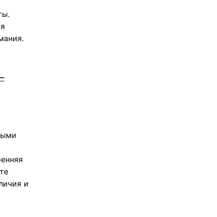
ты.
ия
мания.
—
ными
ренняя
те
личия и