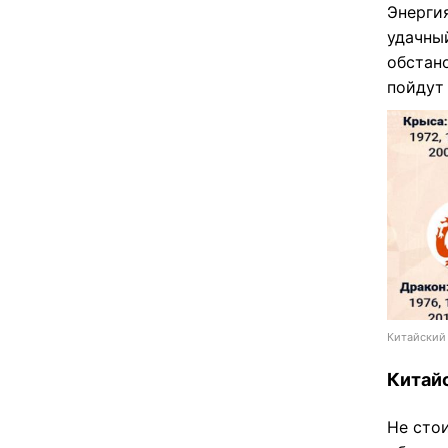
Энерги
удачны
обстан
пойдут 
Китайский 
Китайс
Не сто