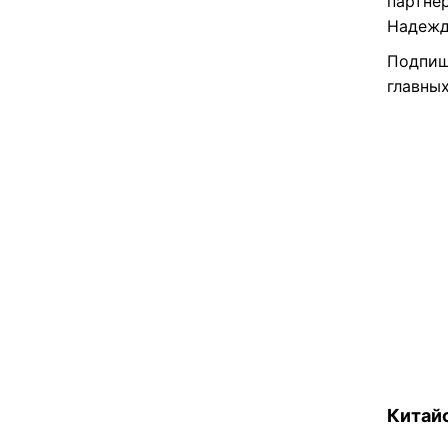
партне
Надежд
Подпиш
главных
Китайс