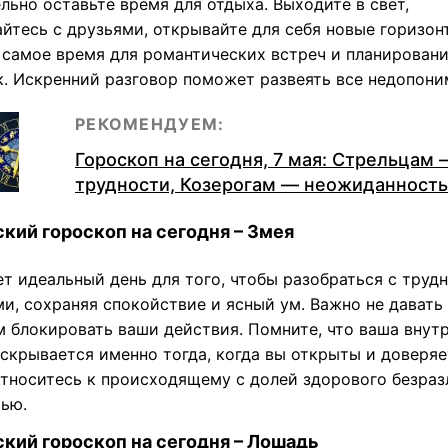
льно оставьте время для отдыха. Выходите в свет,
йтесь с друзьями, открывайте для себя новые горизон
 самое время для романтических встреч и планирован
к. Искренний разговор поможет развеять все недопони
РЕКОМЕНДУЕМ:
Гороскоп на сегодня, 7 мая: Стрельцам 
трудности, Козерогам — неожиданность
кий гороскоп на сегодня – Змея
ет идеальный день для того, чтобы разобраться с труд
и, сохраняя спокойствие и ясный ум. Важно не давать
м блокировать ваши действия. Помните, что ваша внут
аскрывается именно тогда, когда вы открыты и доверяе
Относитесь к происходящему с долей здорового безраз
тью.
кий гороскоп на сегодня – Лошадь