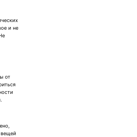
ических
ое и не
Не
ы от
риться
ности
.
ено,
х вещей