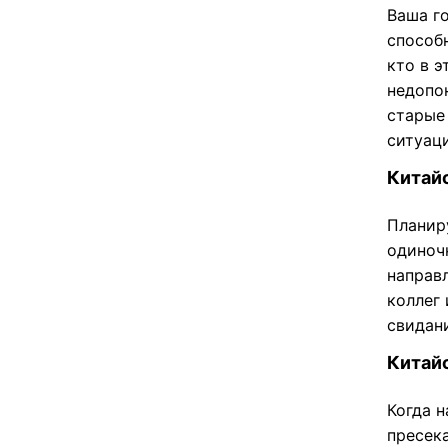
Ваша г
способ
кто в 
недопо
старые 
ситуац
Китайс
Планир
одиночк
направ
коллег 
свидан
Китайс
Когда н
пресек