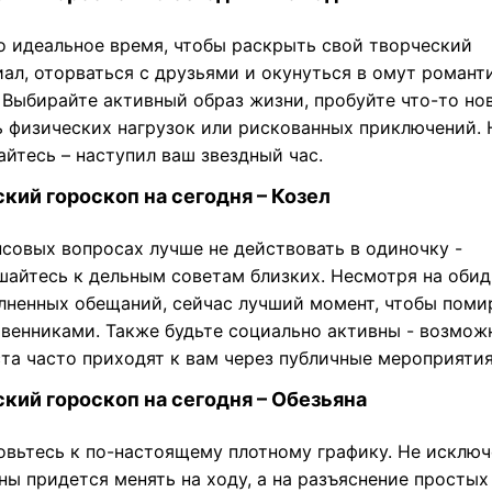
о идеальное время, чтобы раскрыть свой творческий
иал, оторваться с друзьями и окунуться в омут романт
 Выбирайте активный образ жизни, пробуйте что-то нов
ь физических нагрузок или рискованных приключений. 
йтесь – наступил ваш звездный час.
кий гороскоп на сегодня – Козел
нсовых вопросах лучше не действовать в одиночку -
шайтесь к дельным советам близких. Несмотря на обид
лненных обещаний, сейчас лучший момент, чтобы поми
твенниками. Также будьте социально активны - возмож
ста часто приходят к вам через публичные мероприятия
кий гороскоп на сегодня – Обезьяна
овьтесь к по-настоящему плотному графику. Не исключ
ны придется менять на ходу, а на разъяснение просты