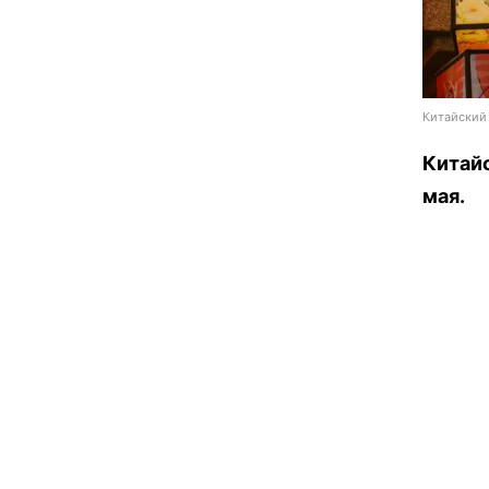
Китайский 
Китайс
мая.