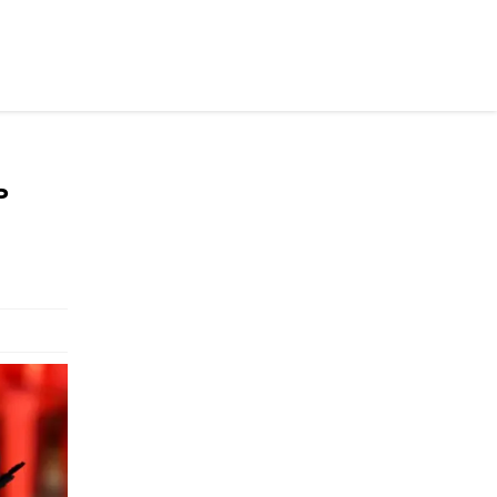
раинском
ь