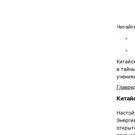
Читайт
Китайс
в тайн
учения
Главре
Китайс
Настой
Энерги
открыт