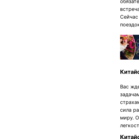
обязате
встреча
Сейчас
поездо
Китайс
Вас жд
задачам
страха
сила р
миру. 
легкос
Китайс