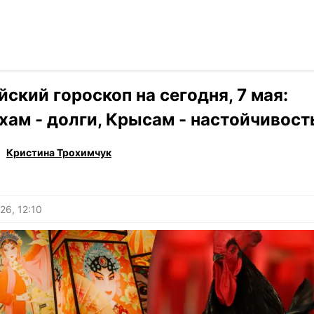
Читать на ук
›
Гороскоп
йский гороскоп на сегодня, 7 мая:
хам - долги, Крысам - настойчивост
Кристина Трохимчук
26, 12:10