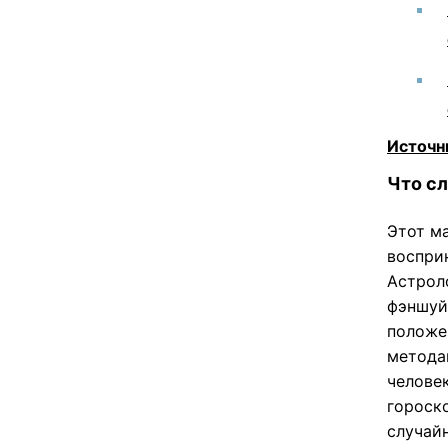
Источн
Что с
Этот м
воспри
Астроло
фэншуй
положе
метода
человек
гороско
случай