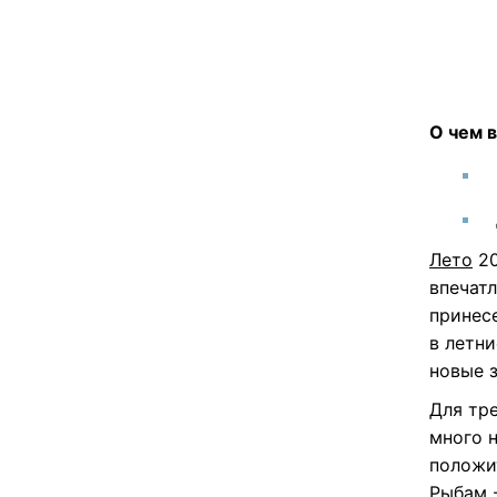
О чем в
Лето
20
впечатл
принес
в летн
новые 
Для тре
много 
положи
Рыбам 