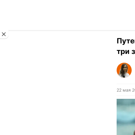
Новости
Путе
три 
22 мая 2