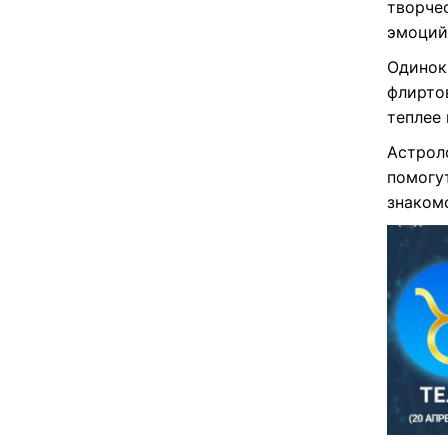
творче
эмоций
Одинок
флиртов
теплее
Астроло
помогу
знаком