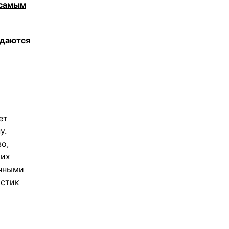
 самым
ждаются
ет
у.
о,
 их
учными
истик