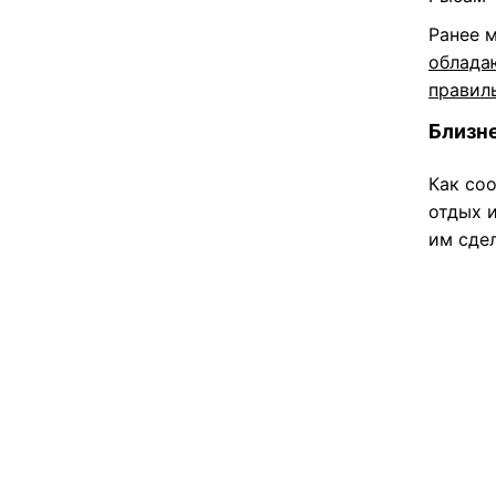
Ранее 
облада
правил
Близн
Как со
отдых 
им сдел