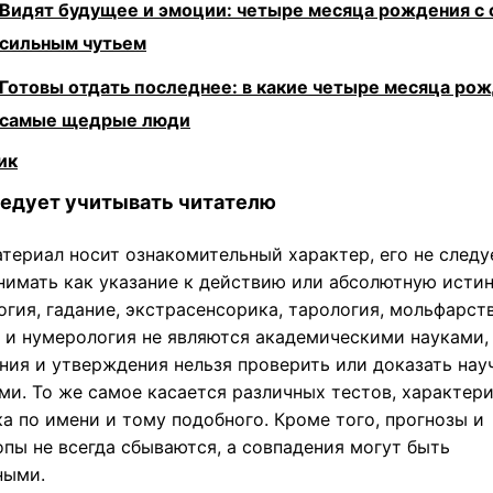
Видят будущее и эмоции: четыре месяца рождения с
сильным чутьем
Готовы отдать последнее: в какие четыре месяца ро
самые щедрые люди
ик
ледует учитывать читателю
атериал носит ознакомительный характер, его не следу
нимать как указание к действию или абсолютную истин
гия, гадание, экстрасенсорика, тарология, мольфарств
 и нумерология не являются академическими науками,
ния и утверждения нельзя проверить или доказать на
ми. То же самое касается различных тестов, характер
а по имени и тому подобного. Кроме того, прогнозы и
пы не всегда сбываются, а совпадения могут быть
ными.