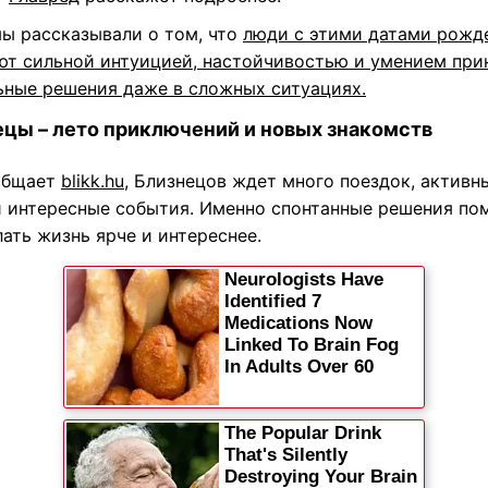
мы рассказывали о том, что
люди с этими датами рожд
ют сильной интуицией, настойчивостью и умением при
ьные решения даже в сложных ситуациях.
ецы – лето приключений и новых знакомств
общает
blikk.hu
, Близнецов ждет много поездок, активн
и интересные события. Именно спонтанные решения по
ать жизнь ярче и интереснее.