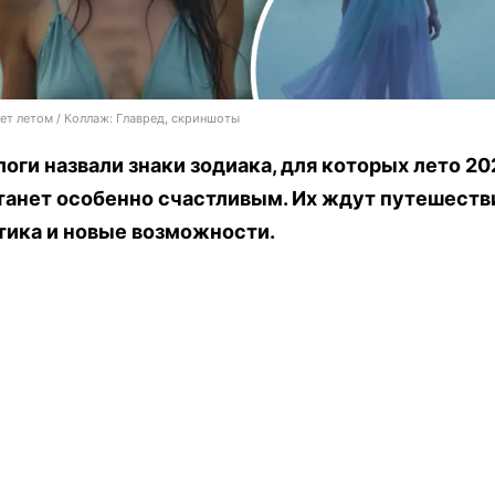
ет летом / Коллаж: Главред, скриншоты
оги назвали знаки зодиака, для которых лето 20
танет особенно счастливым. Их ждут путешеств
тика и новые возможности.