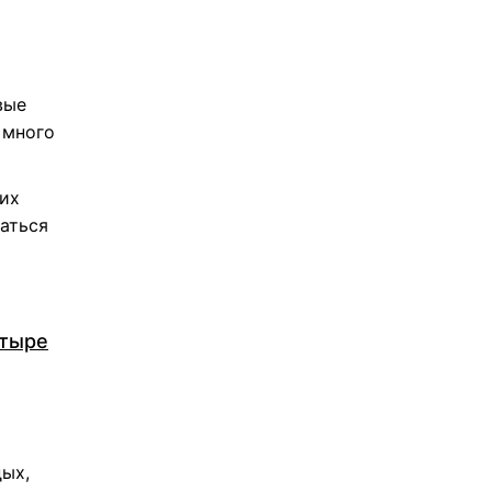
вые
 много
ких
аться
етыре
дых,