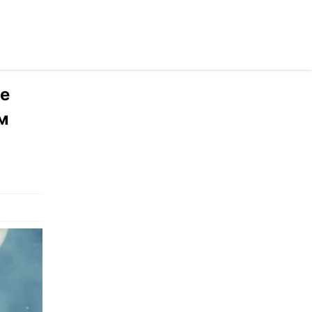
раинском
ие
м