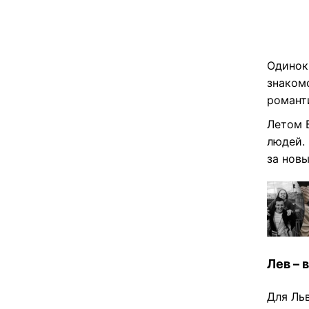
Одинок
знакомс
романт
Летом 
людей.
за новы
Лев – 
Для Ль