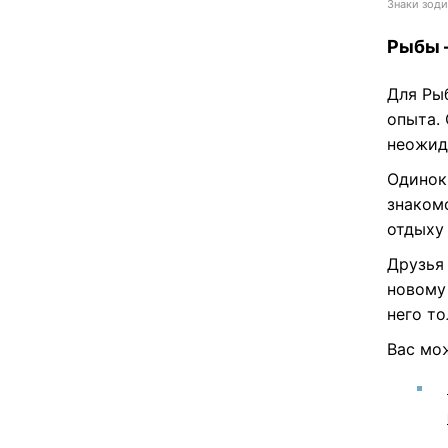
Знаки зоди
Рыбы –
Для Ры
опыта.
неожид
Одинок
знаком
отдыху
Друзья
новому
него т
Вас мо