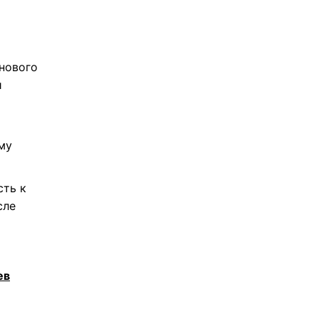
 нового
и
му
сть к
сле
ев