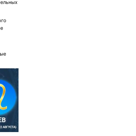
тельных
ого
ще
ные