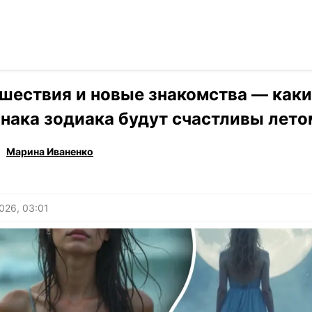
Читать на ук
›
Гороскоп
шествия и новые знакомства — как
знака зодиака будут счастливы лето
Марина Иваненко
026, 03:01