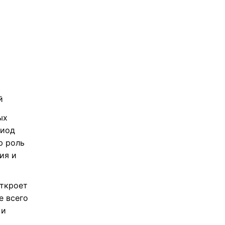
й
ых
риод
ю роль
ия и
откроет
е всего
 и