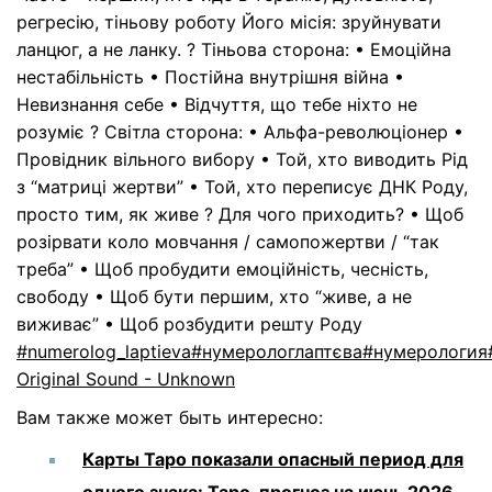
регресію, тіньову роботу Його місія: зруйнувати
ланцюг, а не ланку. ?️ Тіньова сторона: • Емоційна
нестабільність • Постійна внутрішня війна •
Невизнання себе • Відчуття, що тебе ніхто не
розуміє ? Світла сторона: • Альфа-революціонер •
Провідник вільного вибору • Той, хто виводить Рід
з “матриці жертви” • Той, хто переписує ДНК Роду,
просто тим, як живе ? Для чого приходить? • Щоб
розірвати коло мовчання / самопожертви / “так
треба” • Щоб пробудити емоційність, чесність,
свободу • Щоб бути першим, хто “живе, а не
виживає” • Щоб розбудити решту Роду
#numerolog_laptieva
#нумерологлаптєва
#нумерология
Original Sound - Unknown
Вам также может быть интересно:
Карты Таро показали опасный период для