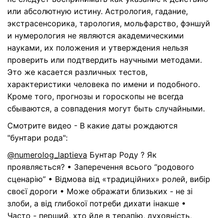
или абсолютную истину. Астрология, гадание,
экстрасенсорика, тарология, мольфарство, фэншуй
и нумерология не являются академическими
науками, их положения и утверждения нельзя
проверить или подтвердить научными методами.
Это же касается различных тестов,
характеристики человека по имени и подобного.
Кроме того, прогнозы и гороскопы не всегда
сбываются, а совпадения могут быть случайными.
Смотрите видео - В какие даты рождаются
"бунтари рода":
@numerolog_laptieva
Бунтар Роду ? Як
проявляється? • Заперечення всього “родового
сценарію” • Відмова від «традиційних» ролей, вибір
своєї дороги • Може ображати близьких - не зі
злоби, а від глибокої потреби дихати інакше •
Часто - перший, хто йде в терапію, духовність,