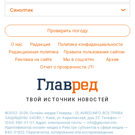
Новости Черкассы
Уборка
Филипп Киркоров
Цены на продукты
Легкие десерты
Синоптик
Новости Житомира
Авто
Елена Зеленская
Денежная помощь
Напитки
Новости Ровно
Прогноз погоды
Стирка
Ани Лорак
Тарифы
Праздничное меню
Проверить погоду
Магнитные бури
Комнатные растения
Кейт Миддлтон
Курс валют
Погода на сегодня
Алла Пугачева
O нас
Редакция
Политика конфиденциальности
Погода на завтра
Редакционная политика
Правила пользования сайтом
Максим Галкин
Реклама на сайте
Мы в соцсетях
Архив
Пылевая буря
Настя Каменских
Отчет о прозрачности JTI
ТВОЙ ИСТОЧНИК НОВОСТЕЙ
©2002-2026, Онлайн-медиа Главред - GLAVRED.INFO. ВСЕ ПРАВА
ЗАЩИЩЕНЫ. 04080, г. Киев, ул. Кириловская, дом 23. Телефон —
(044) 490-01-01. Адрес электронной почты — info@glavred.info.
Идентификатор онлайн-медиа в Реестре cубъектов в сфере медиа —
R40-01822.
Перепечатка, копирование или воспроизведение