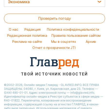
Закуски
Авто
Экономика
София Ротару
Новости Запорожья
Оптические иллюзии
Окрашивание волос
Салаты
Стирка
Ольга Сумская
Новости Львова
Цены на продукты
Народные приметы
Простые блюда
Филипп Киркоров
Проверить погоду
Денежная помощь
Все о шоу-бизнесе
Легкие десерты
Елена Зеленская
Тарифы
O нас
Редакция
Политика конфиденциальности
Напитки
Ани Лорак
Курс валют
Редакционная политика
Правила пользования сайтом
Праздничное меню
Реклама на сайте
Мы в соцсетях
Архив
Отчет о прозрачности JTI
ТВОЙ ИСТОЧНИК НОВОСТЕЙ
©2002-2026, Онлайн-медиа Главред - GLAVRED.INFO. ВСЕ ПРАВА
ЗАЩИЩЕНЫ. 04080, г. Киев, ул. Кириловская, дом 23. Телефон —
(044) 490-01-01. Адрес электронной почты — info@glavred.info.
Идентификатор онлайн-медиа в Реестре cубъектов в сфере медиа —
R40-01822.
Перепечатка, копирование или воспроизведение
информации, содержащей ссылку на агенство ГЛАВРЕД, в каком-
либо виде запрещено. Использование материалов «Главред»