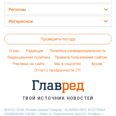
Стирка
Кейт Миддлтон
Тарифы
Пылевая буря
Женские стрижки
Комнатные растения
Регионы
Алла Пугачева
Курс валют
Окрашивание волос
Все о сале
Максим Галкин
Новости Харькова
Цены на продукты
Интересное
Красивый маникюр
Настя Каменских
Новости Полтавы
Головоломки
Модные ошибки
Виталий Козловский
Новости Львова
Проверить погоду
Тесты по картинке
Новости моды
Потап
Новости Сум
Оптические иллюзии
Советы от Андре Тана
O нас
Редакция
Политика конфиденциальности
Новости Днепра
Народные приметы
Редакционная политика
Правила пользования сайтом
Новости Черкассы
Реклама на сайте
Мы в соцсетях
Архив
Все о шоу-бизнесе
Новости Тернополя
Отчет о прозрачности JTI
Новости Ровно
Новости Житомира
Новости Запорожья
ТВОЙ ИСТОЧНИК НОВОСТЕЙ
Новости Одессы
©2002-2026, Онлайн-медиа Главред - GLAVRED.INFO. ВСЕ ПРАВА
ЗАЩИЩЕНЫ. 04080, г. Киев, ул. Кириловская, дом 23. Телефон —