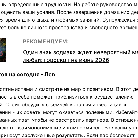
ны определенные трудности. На работе руководство 
 оценить ваши усилия. После завершения домашних де
ся время для отдыха и любимых занятий. Супружеская
ует больше личного пространства и свободного времен
РЕКОМЕНДУЕМ:
Один знак зодиака ждет невероятный м
любви: гороскоп на июнь 2026
оп на сегодня - Лев
оптимистами и смотрите на мир с позитивом. В этот д
ность в себе поможет приблизиться к осуществлению
й. Стоит обсудить с семьей вопросы инвестиций и
ений - их советы могут оказаться полезными. Избегайт
манных трат, чтобы не расстроить партнера. В отношен
искать взаимопонимание и компромиссы. Все ваши уп
принесут заслуженные результаты. Если вас беспокоят