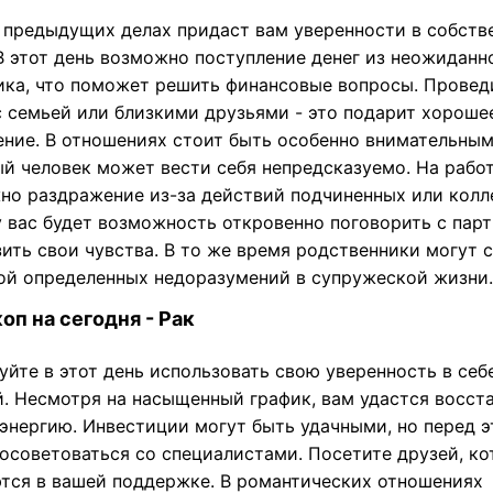
в предыдущих делах придаст вам уверенности в собств
В этот день возможно поступление денег из неожиданн
ика, что поможет решить финансовые вопросы. Провед
с семьей или близкими друзьями - это подарит хороше
ение. В отношениях стоит быть особенно внимательным
й человек может вести себя непредсказуемо. На рабо
но раздражение из-за действий подчиненных или колле
у вас будет возможность откровенно поговорить с пар
ить свои чувства. В то же время родственники могут 
ой определенных недоразумений в супружеской жизни.
оп на сегодня - Рак
йте в этот день использовать свою уверенность в себ
й. Несмотря на насыщенный график, вам удастся восст
 энергию. Инвестиции могут быть удачными, но перед 
посоветоваться со специалистами. Посетите друзей, к
тся в вашей поддержке. В романтических отношениях