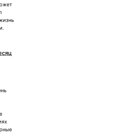
может
л
 жизнь
и.
есяц
ень
е
иях
орные