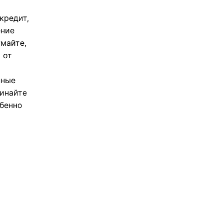
кредит,
ение
майте,
 от
нные
чинайте
обенно