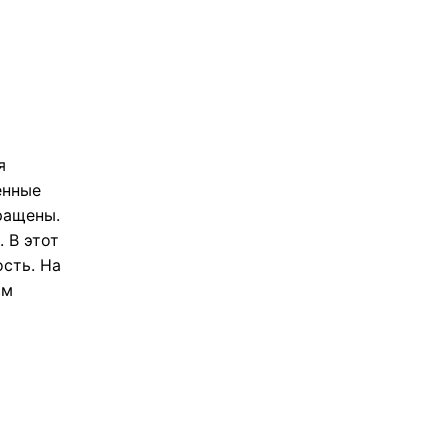
я
енные
ращены.
 В этот
сть. На
ам