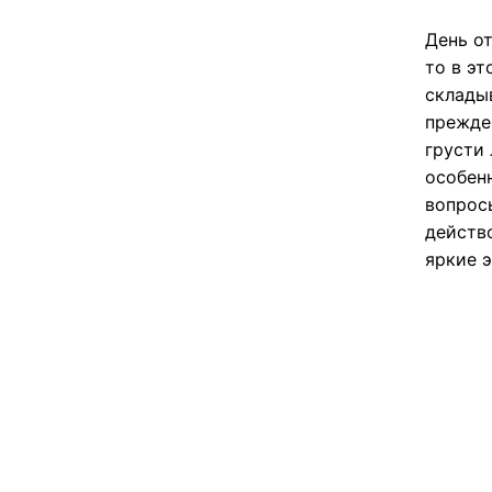
День от
то в эт
склады
прежде
грусти
особен
вопрос
действ
яркие 