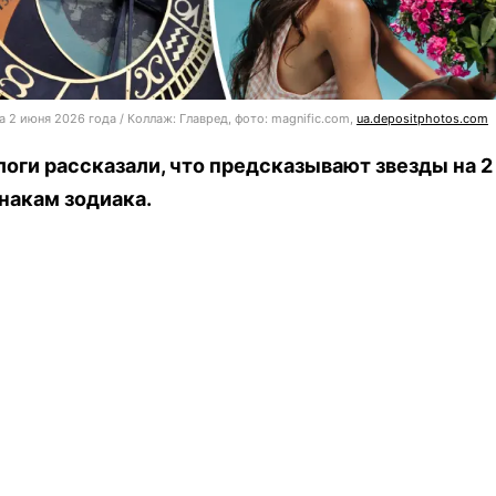
а 2 июня 2026 года / Коллаж: Главред, фото: magnific.com,
ua.depositphotos.com
оги рассказали, что предсказывают звезды на 2
накам зодиака.