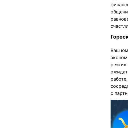
финанс
общени
равнов
счастл
Гороск
Ваш юм
эконом
резких
ожидат
работе,
сосредо
с парт