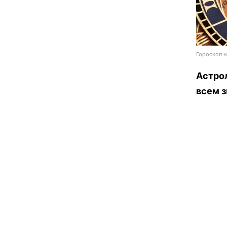
Гороскоп н
Астрол
всем з