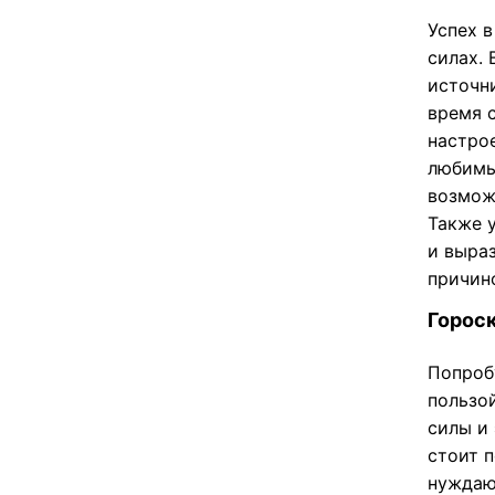
Успех 
силах. 
источн
время 
настро
любимы
возмож
Также 
и выраз
причин
Гороск
Попробу
пользо
силы и
стоит 
нуждаю