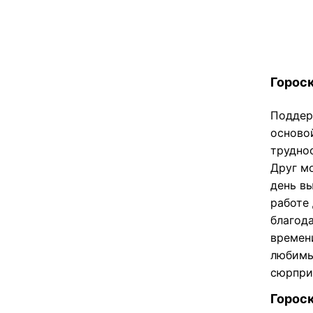
Гороск
Поддер
осново
трудно
Друг м
день в
работе
благод
времени
любимы
сюрпри
Гороск