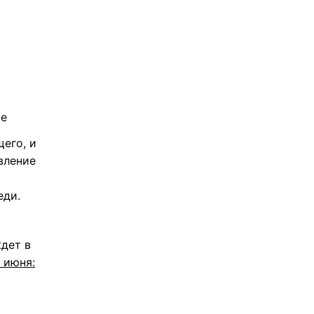
ье
его, и
вление
еди.
ждет в
 июня: