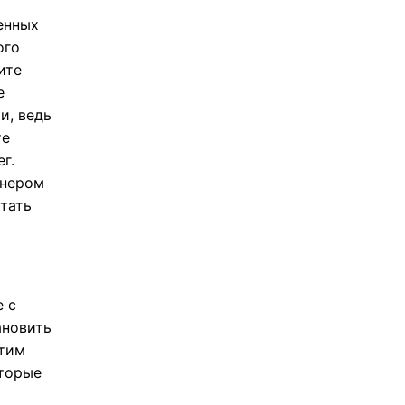
енных
ого
ите
е
и, ведь
те
г.
тнером
стать
е с
ановить
этим
оторые