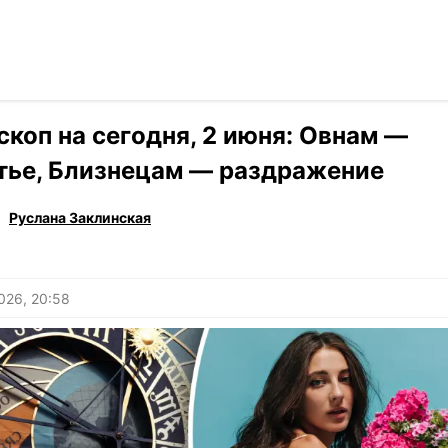
Читать на ук
›
Гороскоп
скоп на сегодня, 2 июня: Овнам —
тье, Близнецам — раздражение
Руслана Заклинская
026, 20:58