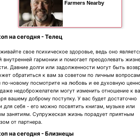
оп на сегодня - Телец
живайте свое психическое здоровье, ведь оно являетс
й внутренней гармонии и помогает преодолевать жизн
сти. Давние долги или задолженности могут быть возв
ожет обратиться к вам за советом по личным вопросам.
ы по-новому посмотрите на любовь и ее духовную ценно
 даже недоброжелатели могут изменить отношение к в
аря вашему доброму поступку. У вас будет достаточно
 для себя - его можно посвятить книгам, музыке или
м занятиям. Супружеская жизнь порадует приятным
зом от партнера.
оп на сегодня - Близнецы