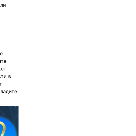
или
е
йте
жет
ти в
т
оладите