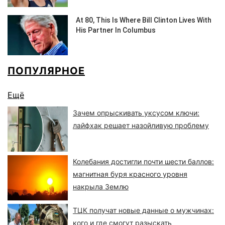
ПОПУЛЯРНОЕ
Ещё
Зачем опрыскивать уксусом ключи:
лайфхак решает назойливую проблему
Колебания достигли почти шести баллов:
магнитная буря красного уровня
накрыла Землю
ТЦК получат новые данные о мужчинах:
кого и где смогут разыскать