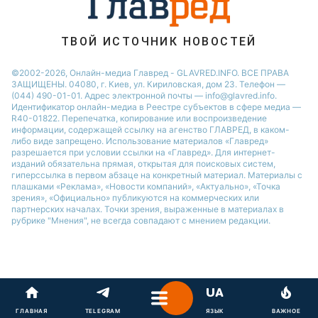
ТВОЙ ИСТОЧНИК НОВОСТЕЙ
©2002-2026, Онлайн-медиа Главред - GLAVRED.INFO. ВСЕ ПРАВА
ЗАЩИЩЕНЫ. 04080, г. Киев, ул. Кириловская, дом 23. Телефон —
(044) 490-01-01. Адрес электронной почты — info@glavred.info.
Идентификатор онлайн-медиа в Реестре cубъектов в сфере медиа —
R40-01822.
Перепечатка, копирование или воспроизведение
информации, содержащей ссылку на агенство ГЛАВРЕД, в каком-
либо виде запрещено. Использование материалов «Главред»
разрешается при условии ссылки на «Главред». Для интернет-
изданий обязательна прямая, открытая для поисковых систем,
гиперссылка в первом абзаце на конкретный материал. Материалы с
плашками «Реклама», «Новости компаний», «Актуально», «Точка
зрения», «Официально» публикуются на коммерческих или
партнерских началах. Точки зрения, выраженные в материалах в
рубрике "Мнения", не всегда совпадают с мнением редакции.
ГЛАВНАЯ
TELEGRAM
ЯЗЫК
ВАЖНОЕ