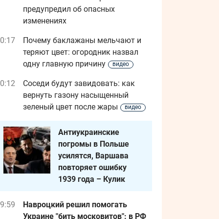
предупредил об опасных
изменениях
0:17
Почему баклажаны мельчают и
теряют цвет: огородник назвал
одну главную причину
видео
0:12
Соседи будут завидовать: как
вернуть газону насыщенный
зеленый цвет после жары
видео
Антиукраинские
погромы в Польше
усилятся, Варшава
повторяет ошибку
1939 года – Кулик
9:59
Навроцкий решил помогать
Украине "бить московитов": в РФ