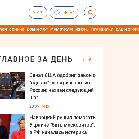
+29°
УКР
АКИ
СОННИК
ДОМ И УЮТ
МАМОЧКАМ
ЖИЗНЬ
ПРАЗДНИКИ
САД И ОГОР
ГЛАВНОЕ ЗА ДЕНЬ
Ещё
Сенат США одобрил закон о
"адских" санкциях против
России: назван следующий
шаг
20:35
Мир
Навроцкий решил помогать
Украине "бить московитов":
в РФ началась истерика