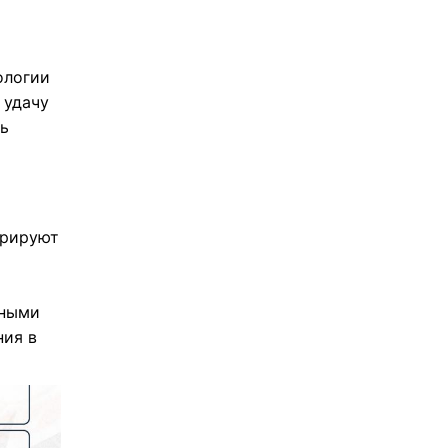
ологии
 удачу
ть
орируют
зными
ния в