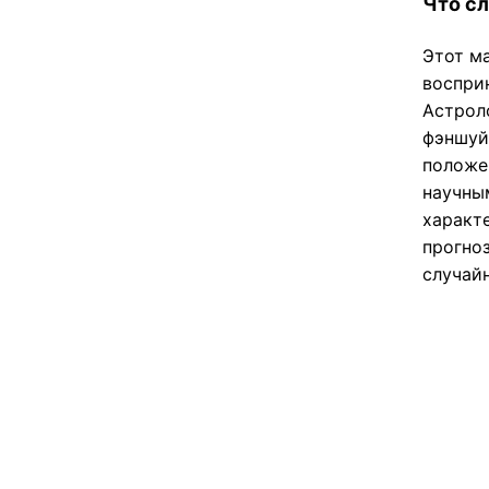
Что с
Этот м
воспри
Астроло
фэншуй
положе
научны
характ
прогноз
случай