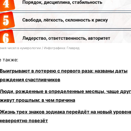
ения чисел в нумерологии / Инфографика: Главред
е также:
Выигрывают в лотерею с первого раза: названы даты
рождения счастливчиков
Люди, рожденные в определенные месяцы, чаще дру
живут прошлым: в чем причина
Жизнь трех знаков зодиака перейдёт на новый уровень
невероятно повезёт