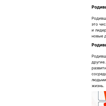
Родивш
Родивш
это чи
и лиде
новые 
Родив
Родивш
другие
развит
сосред
людьми
жизнь.