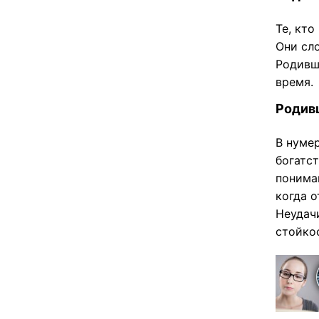
Те, кто
Они сл
Родивш
время.
Родив
В нуме
богатс
пониман
когда 
Неудач
стойко