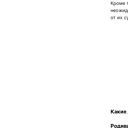
Кроме 
неожид
от их с
Какие
Родив