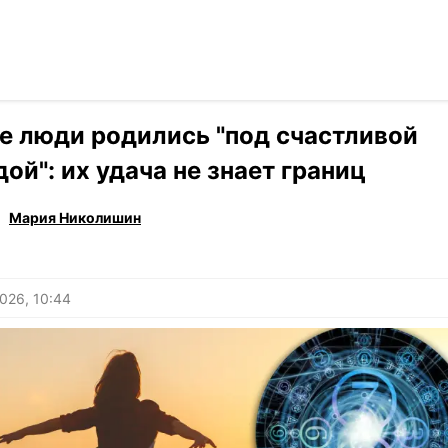
Читать на ук
›
Гороскоп
е люди родились "под счастливой
дой": их удача не знает границ
Мария Николишин
026, 10:44