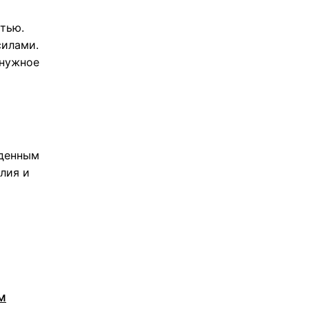
стью.
силами.
 нужное
жденным
лия и
м