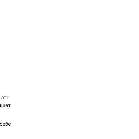
 это
ишет
себе