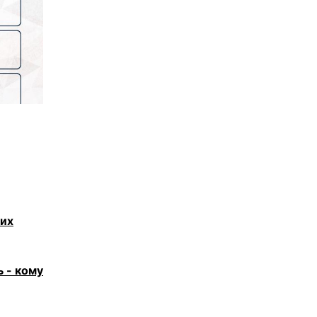
гих
 - кому