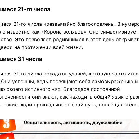
иеся 21-го числа
иеся 21-го числа чрезвычайно благословлены. В нумер
сло известно как «Корона волхвов». Оно символизирует
рство. Это позволяет родившимся в этот день открыва
двери на протяжении всей жизни.
шиеся 31 числа
иеся 31-го числа обладают удачей, которую часто игн
. Они успешны, ведь посвящают себя самовыражению и
ию своего истинного «я». Благодаря постоянной
оточенности они знают, как находить общий язык с ра
. Такие люди прокладывают свой путь, воплощая жела