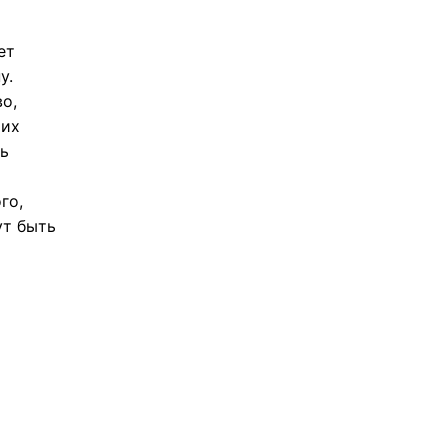
ет
у.
о,
 их
ь
го,
ут быть