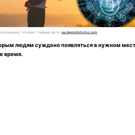
те рождения / коллаж: Главред, фото:
ua.depositphotos.com
орым людям суждено появляться в нужном мест
е время.