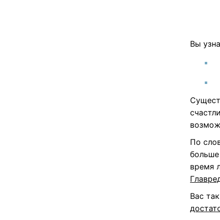
Вы узна
Сущест
счастли
возмож
По сло
больше 
время 
Главре
Вас та
достат