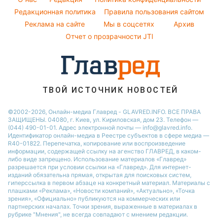
Пылевая буря
Авто
Редакционная политика
Правила пользования сайтом
Ольга Сумская
Реклама на сайте
Мы в соцсетях
Архив
Комнатные растения
Филипп Киркоров
Отчет о прозрачности JTI
ТВОЙ ИСТОЧНИК НОВОСТЕЙ
©2002-2026, Онлайн-медиа Главред - GLAVRED.INFO. ВСЕ ПРАВА
ЗАЩИЩЕНЫ. 04080, г. Киев, ул. Кириловская, дом 23. Телефон —
(044) 490-01-01. Адрес электронной почты — info@glavred.info.
Идентификатор онлайн-медиа в Реестре cубъектов в сфере медиа —
R40-01822.
Перепечатка, копирование или воспроизведение
информации, содержащей ссылку на агенство ГЛАВРЕД, в каком-
либо виде запрещено. Использование материалов «Главред»
разрешается при условии ссылки на «Главред». Для интернет-
изданий обязательна прямая, открытая для поисковых систем,
гиперссылка в первом абзаце на конкретный материал. Материалы с
плашками «Реклама», «Новости компаний», «Актуально», «Точка
зрения», «Официально» публикуются на коммерческих или
партнерских началах. Точки зрения, выраженные в материалах в
рубрике "Мнения", не всегда совпадают с мнением редакции.