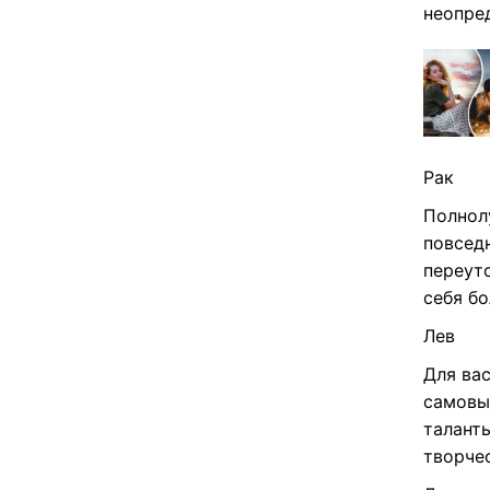
неопре
Рак
Полнол
повсед
переуто
себя б
Лев
Для вас
самовы
талант
творче