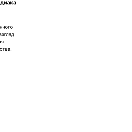
одиака
нного
взгляд
я.
ства.