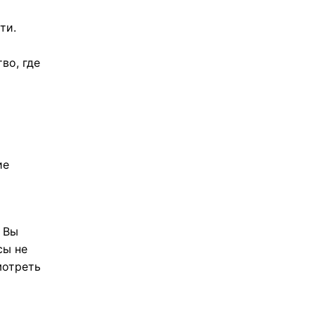
ти.
во, где
ие
 Вы
сы не
мотреть