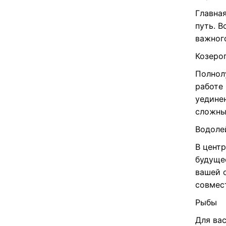
Главна
путь. 
важного
Козеро
Полнол
работе 
уедине
сложны
Водоле
В цент
будуще
вашей 
совмес
Рыбы
Для ва