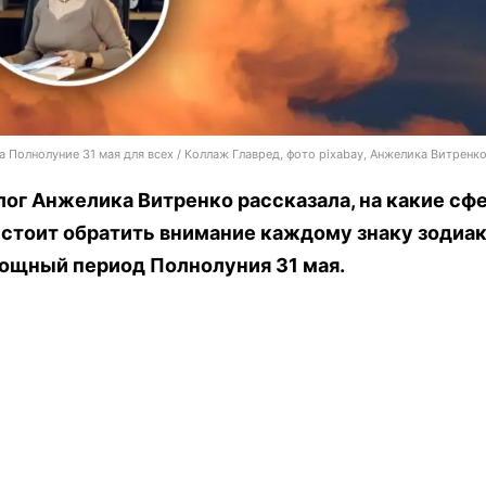
а Полнолуние 31 мая для всех / Коллаж Главред, фото pixabay, Анжелика Витренк
ог Анжелика Витренко рассказала, на какие сф
стоит обратить внимание каждому знаку зодиак
мощный период Полнолуния 31 мая.