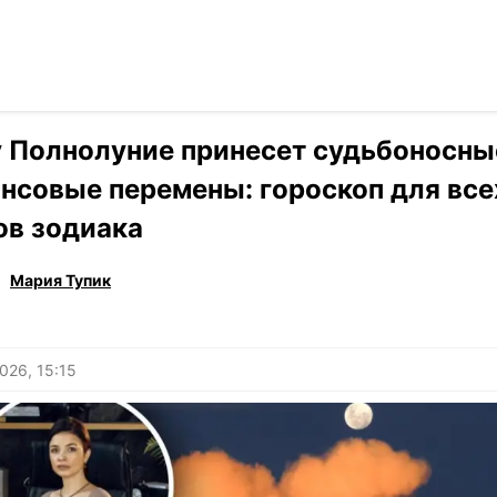
Читать на ук
›
Гороскоп
 Полнолуние принесет судьбоносны
нсовые перемены: гороскоп для все
ов зодиака
Мария Тупик
026, 15:15