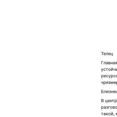
Телец
Главная
устойч
ресурс
чрезмер
Близне
В цент
разгов
такой, 