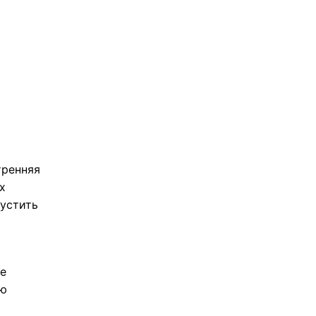
тренняя
х
устить
ые
ию