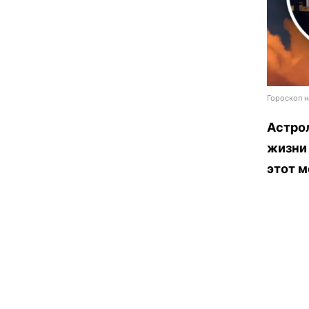
Гороскоп н
Астрол
жизни 
этот 