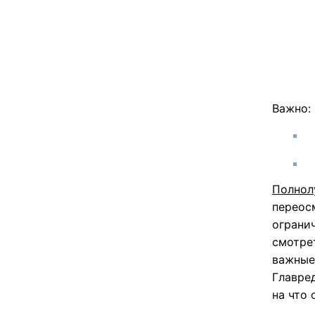
Важно:
Полнол
переос
ограни
смотре
важные
Главред
на что 