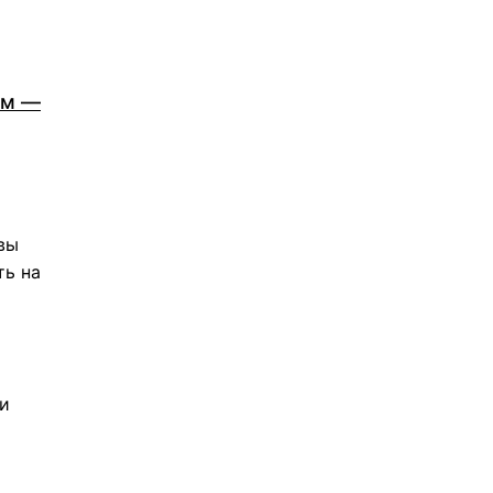
ам —
вы
ть на
и