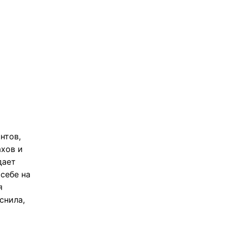
нтов,
ахов и
дает
себе на
я
снила,