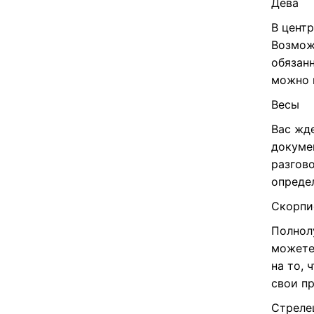
Дева
В цент
Возмож
обязанн
можно 
Весы
Вас жд
докуме
разгов
опреде
Скорпи
Полнол
можете 
на то,
свои п
Стреле