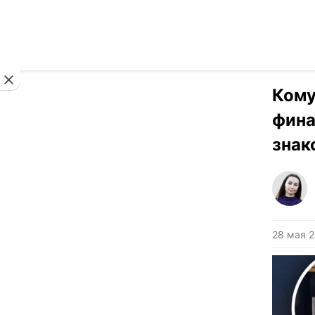
Новости
Кому
фина
знак
28 мая 2