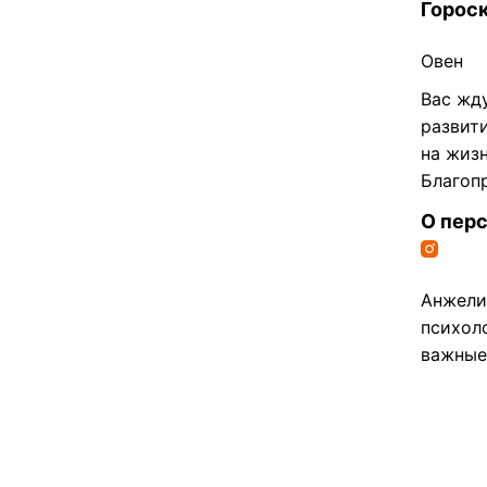
Гороск
Овен
Вас жд
развити
на жиз
Благоп
О пер
Анжели
психоло
важные