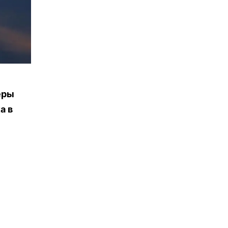
о
еры
а в