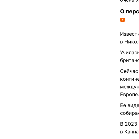
О пер
Извест
в Никол
Училас
британ
Сейчас
контин
междун
Европе.
Ее вид
собира
В 2023
в Канна