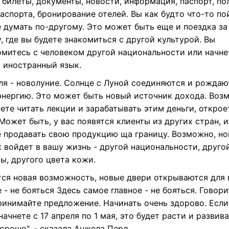
 билеты, документы, новости, информация, паспорт, по
аспорта, бронирование отелей. Вы как будто что-то по
е думать по-другому. Это может быть еще и поездка за
, где вы будете знакомиться с другой культурой. Вы
омитесь с человеком другой национальности или начне
ь иностранный язык.
еля - новолуние. Солнце с Луной соединяются и рождаю
энергию. Это может быть новый источник дохода. Воз
ете читать лекции и зарабатывать этим деньги, открое
Может быть, у вас появятся клиенты из других стран, 
е продавать свою продукцию ща границу. Возможно, н
 войдет в вашу жизнь - другой национальности, друго
ы, другого цвета кожи.
тся новая возможность, новые двери открываются для 
 - не бояться Здесь самое главное - не бояться. Говори
принимайте предложение. Начинать очень здорово. Если
начнете с 17 апреля по 1 мая, это будет расти и развив
орошо", - сказала Анжела Перл.