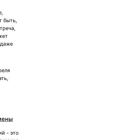
е,
т быть,
треча,
жет
 даже
реля
ать,
емены
й - это