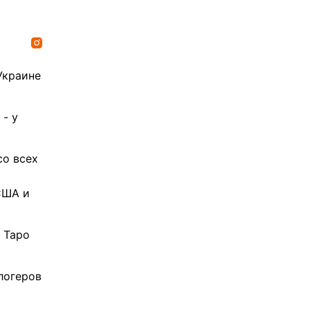
Украине
- у
со всех
США и
 Таро
логеров