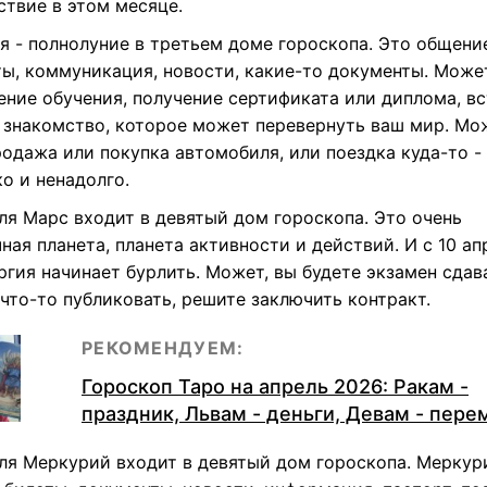
ствие в этом месяце.
я - полнолуние в третьем доме гороскопа. Это общени
ты, коммуникация, новости, какие-то документы. Може
ение обучения, получение сертификата или диплома, вс
 знакомство, которое может перевернуть ваш мир. Мо
родажа или покупка автомобиля, или поездка куда-то -
о и ненадолго.
ля Марс входит в девятый дом гороскопа. Это очень
ная планета, планета активности и действий. И с 10 ап
ргия начинает бурлить. Может, вы будете экзамен сдав
что-то публиковать, решите заключить контракт.
РЕКОМЕНДУЕМ:
Гороскоп Таро на апрель 2026: Ракам -
праздник, Львам - деньги, Девам - пер
еля Меркурий входит в девятый дом гороскопа. Меркури