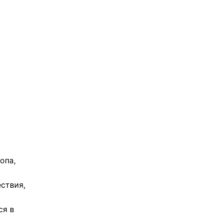
опа,
ствия,
ся в