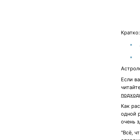
Кратко:
Астрол
Если ва
читайт
подход
Как ра
одной р
очень 
"Всё, ч