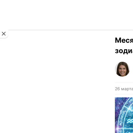
Новости
Меся
зоди
26 марта