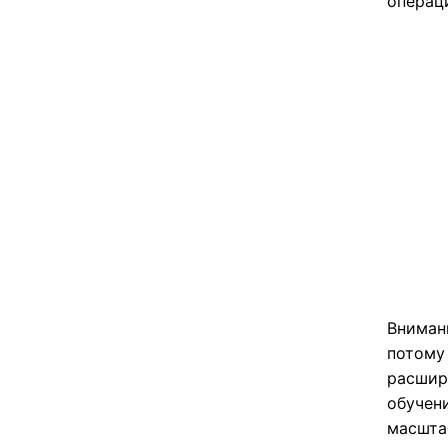
операци
Вниман
потому 
расшир
обучени
масшта