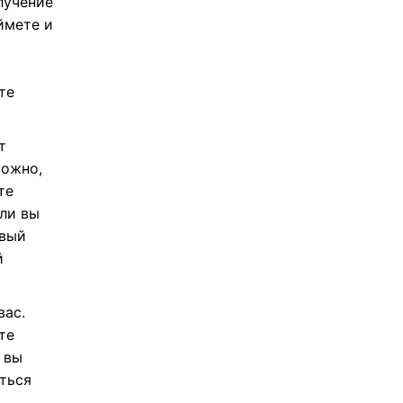
лучение
ймете и
те
т
можно,
те
или вы
овый
й
вас.
те
 вы
аться