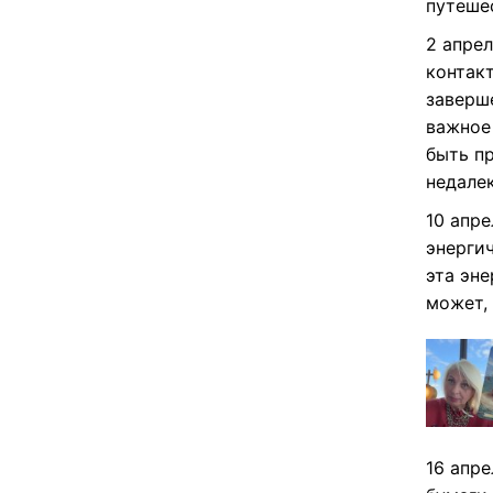
путеше
2 апрел
контак
заверш
важное
быть п
недалек
10 апре
энергич
эта эне
может, 
16 апр