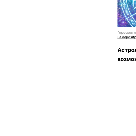
Гороскоп н
ua.deposit
Астро
возмо