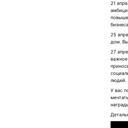
21 апре
амбици
повыше
бизнеса
25 апре
дом. Вы
27 апре
важное
принос
социал
людей.
У вас п
мечтат
наград
Деталь