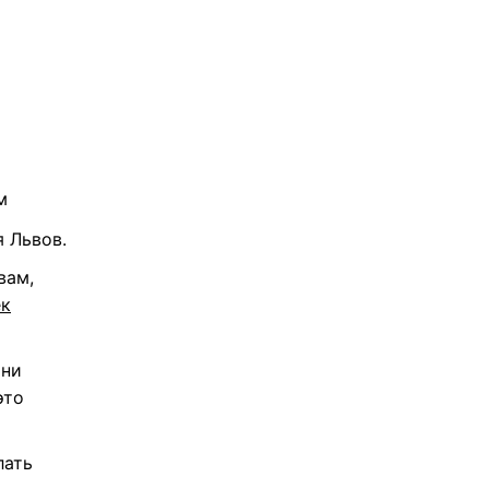
м
 Львов.
вам,
ек
 ни
это
лать