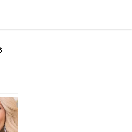
раинском
6