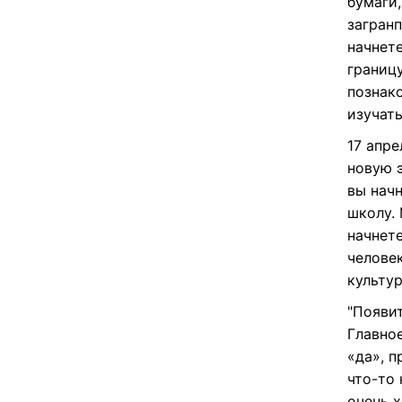
бумаги,
загранп
начнет
границу
познак
изучат
17 апр
новую 
вы начн
школу. 
начнет
человек
культур
"Появи
Главное
«да», 
что-то 
очень х