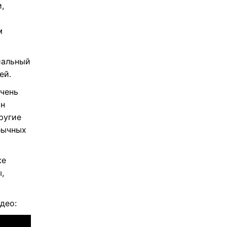
,
м
иальный
ей.
очень
ан
ругие
бычных
же
,
део: