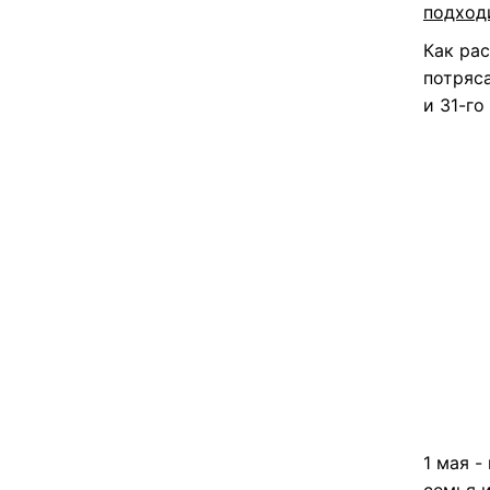
подход
Как ра
потряс
и 31-го
1 мая -