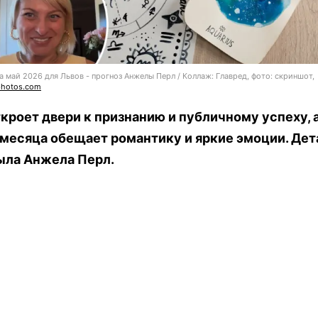
а май 2026 для Львов - прогноз Анжелы Перл / Коллаж: Главред, фото: скриншот,
photos.com
кроет двери к признанию и публичному успеху, 
месяца обещает романтику и яркие эмоции. Дет
ыла Анжела Перл.