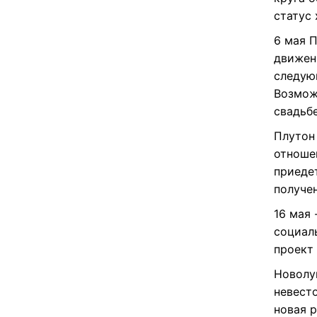
статус 
6 мая 
движени
следую
Возможн
свадьб
Плутон
отноше
приедет
получе
16 мая
социал
проект 
Новолу
невест
новая р