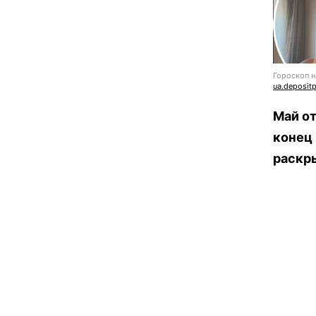
Гороскоп н
ua.deposit
Май от
конец 
раскр