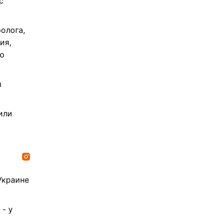
с
олога,
ия,
ую
ы
или
Украине
- у