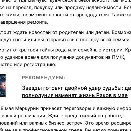
 место, где мы чувствуем себя в безопасности. Вы мо
ся на переезд, покупку или продажу недвижимости. Ес
те жилье, возможны новости от арендодателя. Также э
завершения ремонта.
стоит ждать новостей от родителей или детей. Возможн
едут гости или вы отправитесь в поездку всей семьей.
могут открыться тайны рода или семейные истории. К
это удачное время для получения документов на ПМЖ,
нство или регистрацию.
РЕКОМЕНДУЕМ:
Звезды готовят двойной удар судьбы: д
полнолуния изменят жизнь Раков в мае
 18 мая Меркурий принесет переговоры и важную инф
у вашей реализации. Ждите предложений по работе,
дований или важных бизнес-встреч. Это время расшир
общения в профессиональной среде. Вы четко поймете,