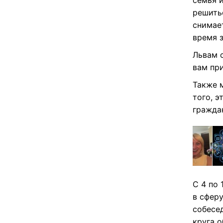
семья и
решить
снимае
время 
Львам 
вам при
Также 
того, 
гражда
С 4 по
в сфер
собесе
круга 