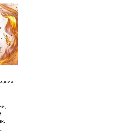
мания.
ии,
й
к.