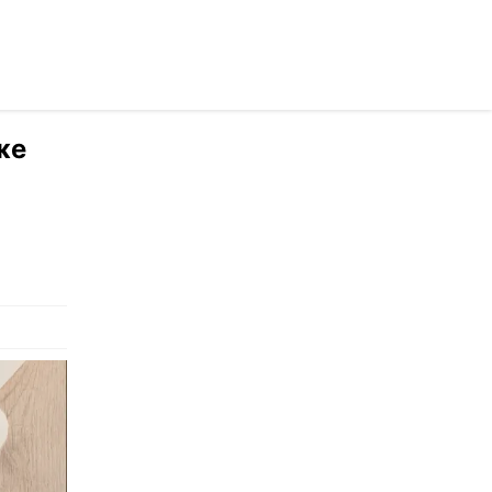
раинском
же