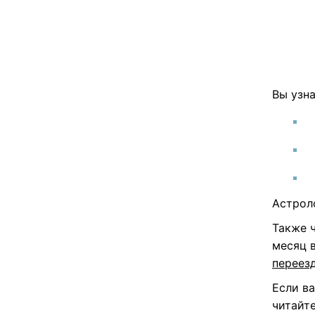
Вы узна
Астрол
Также ч
месяц 
переезд
Если ва
читайт