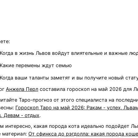
ете:
Когда в жизнь Львов войдут влиятельные и важные лю
Какие перемены ждут семью
Когда ваши таланты заметят и вы получите новый стат
ог
Анжела Перл
составила гороскоп на май 2026 для Л
итайте Таро-прогноз от этого специалиста на последн
весны:
Гороскоп Таро на май 2026: Ракам - успех, Львам
, Девам - отдых
.
м интересно, какая порода кота идеально подойдет Ль
е материал:
От сфинкса до рэгдолла: какая порода кош