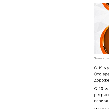
Знаки зоди
С 19 м
Это вр
дороже
С 20 ма
ретриты
период