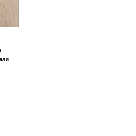
а
али