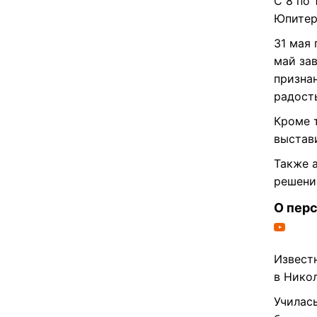
С 8 по
Юпитер
31 мая
май за
признан
радост
Кроме 
выстави
Также 
решени
О пер
Извест
в Никол
Училас