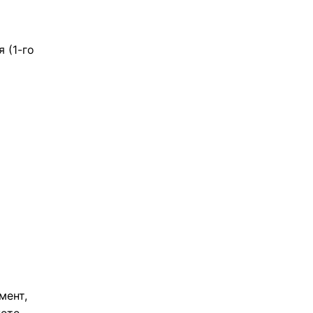
 (1-го
мент,