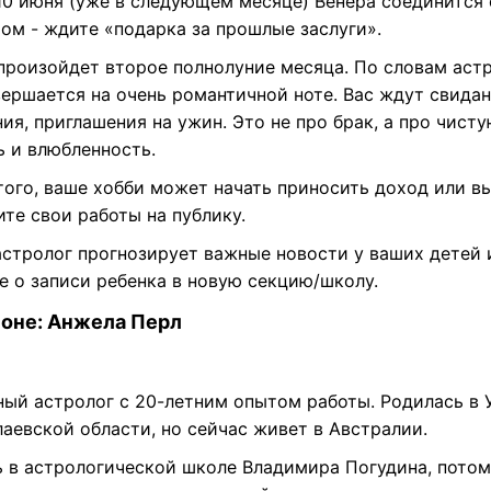
 10 июня (уже в следующем месяце) Венера соединится 
ом - ждите «подарка за прошлые заслуги».
 произойдет второе полнолуние месяца. По словам астр
вершается на очень романтичной ноте. Вас ждут свидан
ия, приглашения на ужин. Это не про брак, а про чист
ь и влюбленность.
того, ваше хобби может начать приносить доход или в
те свои работы на публику.
астролог прогнозирует важные новости у ваших детей 
е о записи ребенка в новую секцию/школу.
соне: Анжела Перл
ный астролог с 20-летним опытом работы. Родилась в 
аевской области, но сейчас живет в Австралии.
ь в астрологической школе Владимира Погудина, потом 