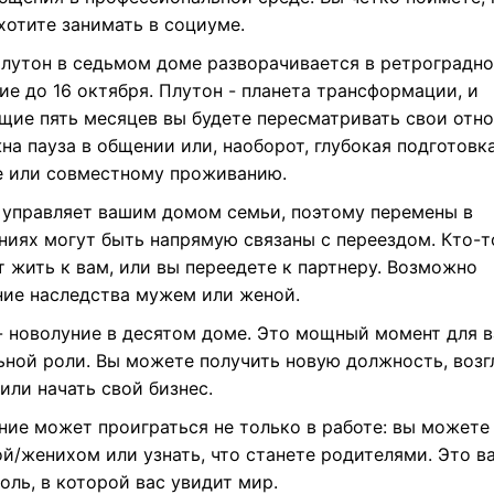
хотите занимать в социуме.
Плутон в седьмом доме разворачивается в ретроградн
е до 16 октября. Плутон - планета трансформации, и
щие пять месяцев вы будете пересматривать свои отн
а пауза в общении или, наоборот, глубокая подготовка
е или совместному проживанию.
 управляет вашим домом семьи, поэтому перемены в
ниях могут быть напрямую связаны с переездом. Кто-т
 жить к вам, или вы переедете к партнеру. Возможно
ние наследства мужем или женой.
 - новолуние в десятом доме. Это мощный момент для 
ьной роли. Вы можете получить новую должность, возг
или начать свой бизнес.
ние может проиграться не только в работе: вы можете
ой/женихом или узнать, что станете родителями. Это в
оль, в которой вас увидит мир.