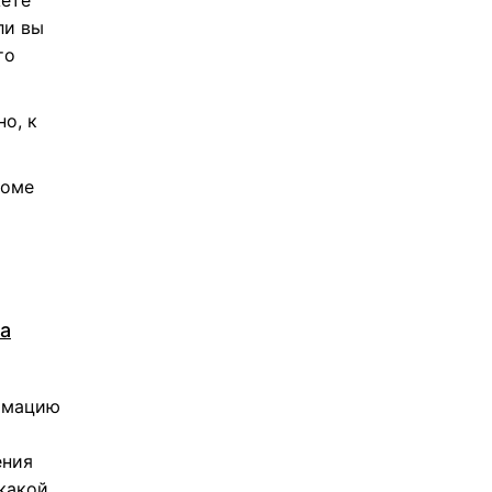
жете
ли вы
то
о, к
роме
ва
ормацию
ения
 какой