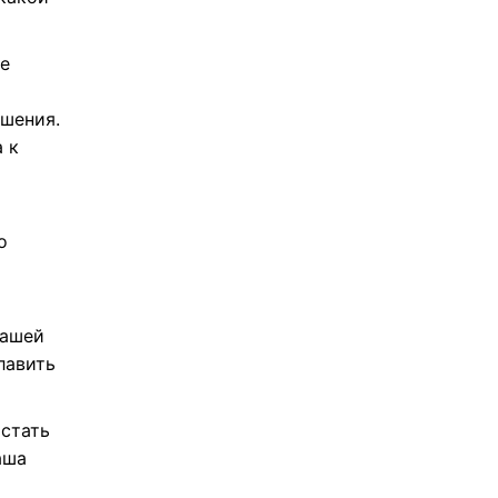
ое
ошения.
 к
о
вашей
лавить
 стать
аша