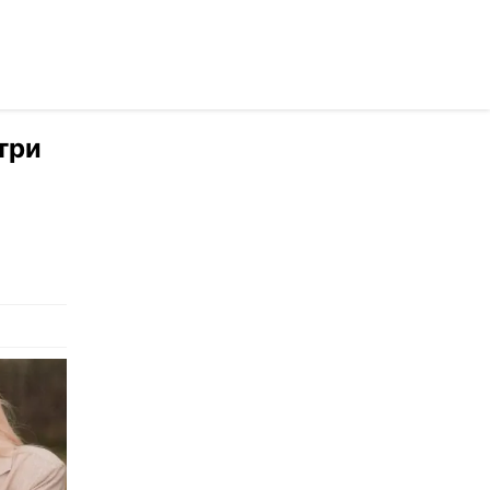
раинском
три