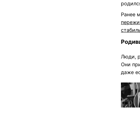
родился
Ранее 
пережи
стабил
Родив
Люди, 
Они пр
даже ес