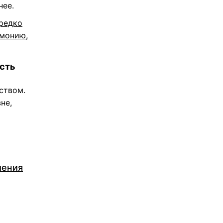
нее.
ередко
рмонию,
ость
ством.
не,
шения