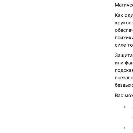
Магиче
Как оди
«руков
обеспе
психик
силе то
Защита 
или фа
подска
внезапн
безвых
Вас мо