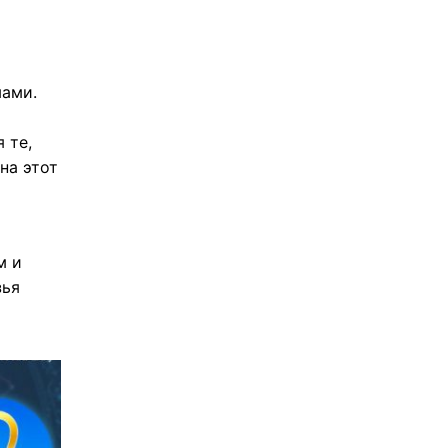
мами.
 те,
на этот
м и
зья