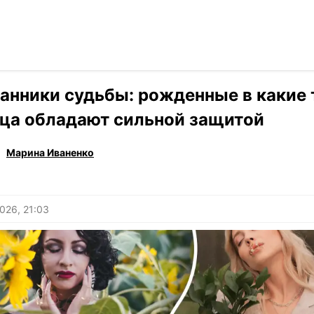
Читать на ук
›
Гороскоп
анники судьбы: рожденные в какие 
ца обладают сильной защитой
Марина Иваненко
026, 21:03