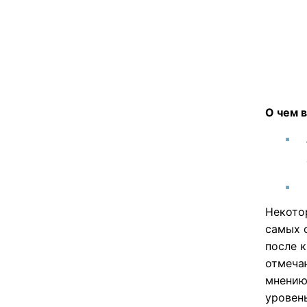
О чем в
Некот
самых 
после 
отмечаю
мнению
уровен