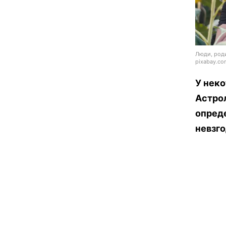
Люди, роди
pixabay.co
У неко
Астрол
опред
невзг