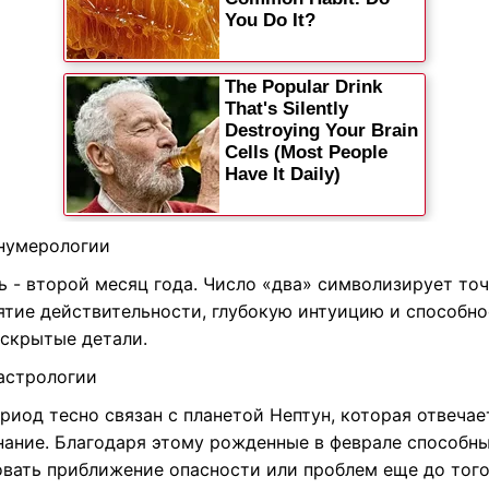
 нумерологии
ь - второй месяц года. Число «два» символизирует то
ятие действительности, глубокую интуицию и способно
 скрытые детали.
 астрологии
риод тесно связан с планетой Нептун, которая отвечае
нание. Благодаря этому рожденные в феврале способн
овать приближение опасности или проблем еще до того