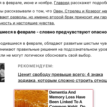
 в феврале, июне и ноябре.
Главред
расскажет подроб
мы рассказывали о том, что
Овен, Стрелец и Козерог н
вают разводы, но именно второй брак приносит им га
ьность и настоящие чувства.
шиеся в феврале - словно предчувствуют опасн
родившиеся в феврале, обладают развитым шестым чув
инимают правильные решения на подсознательном уров
ли не могут логически обосновать свой выбор.
РЕКОМЕНДУЕМ:
Ценит свободу превыше всего: 4 знака
зодиака, которым сложно строить отно