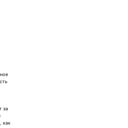
чное
сть
т за
ы
, как