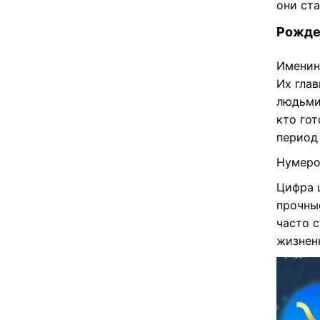
они ст
Рожде
Именин
Их гла
людьми
кто гот
период
Нумеро
Цифра 
прочны
часто 
жизнен