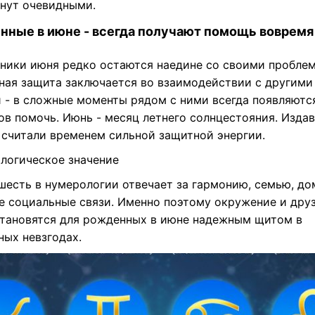
анут очевидными.
нные в июне - всегда получают помощь вовремя
ники июня редко остаются наедине со своими пробле
вная защита заключается во взаимодействии с другими
 - в сложные моменты рядом с ними всегда появляются
ов помочь. Июнь - месяц летнего солнцестояния. Издав
 считали временем сильной защитной энергии.
логическое значение
шесть в нумерологии отвечает за гармонию, семью, до
е социальные связи. Именно поэтому окружение и дру
становятся для рожденных в июне надежным щитом в
ных невзгодах.