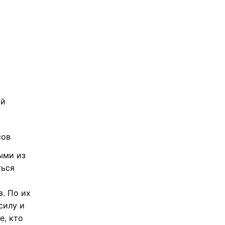
ой
сов
ыми из
ться
в. По их
силу и
е, кто