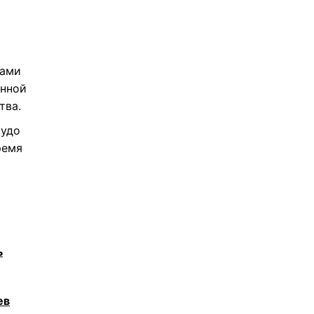
вами
инной
тва.
чудо
ремя
ь
ев