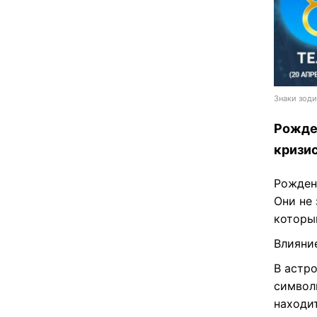
Знаки зоди
Рожде
кризи
Рожден
Они не 
которы
Влияни
В астро
символ
находит