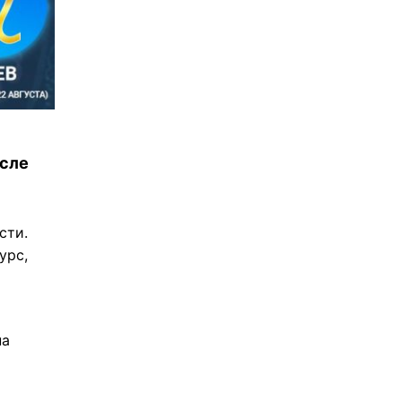
осле
сти.
урс,
на