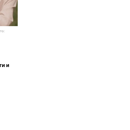
то:
ти и