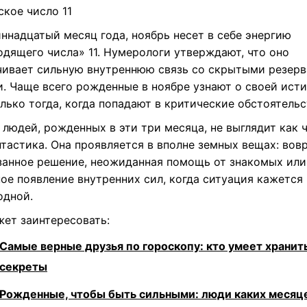
ское число 11
ннадцатый месяц года, ноябрь несет в себе энергию
одящего числа» 11. Нумерологи утверждают, что оно
чивает сильную внутреннюю связь со скрытыми резер
и. Чаще всего рожденные в ноябре узнают о своей ист
лько тогда, когда попадают в критические обстоятельс
людей, рожденных в эти три месяца, не выглядит как 
нтастика. Она проявляется в вполне земных вещах: вов
занное решение, неожиданная помощь от знакомых или
ое появление внутренних сил, когда ситуация кажется
одной.
жет заинтересовать:
Самые верные друзья по гороскопу: кто умеет хранит
секреты
Рожденные, чтобы быть сильными: люди каких месяц