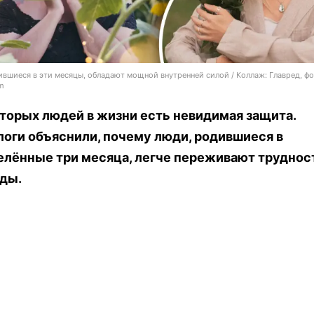
вшиеся в эти месяцы, обладают мощной внутренней силой / Коллаж: Главред, фо
m
торых людей в жизни есть невидимая защита.
оги объяснили, почему люди, родившиеся в
елённые три месяца, легче переживают труднос
оды.