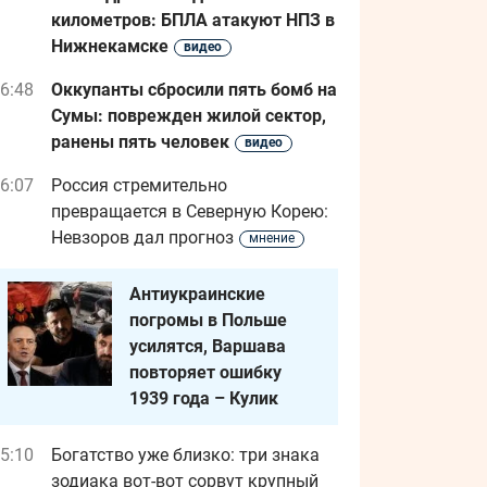
километров: БПЛА атакуют НПЗ в
Нижнекамске
видео
6:48
Оккупанты сбросили пять бомб на
Сумы: поврежден жилой сектор,
ранены пять человек
видео
6:07
Россия стремительно
превращается в Северную Корею:
Невзоров дал прогноз
мнение
Антиукраинские
погромы в Польше
усилятся, Варшава
повторяет ошибку
1939 года – Кулик
5:10
Богатство уже близко: три знака
зодиака вот-вот сорвут крупный