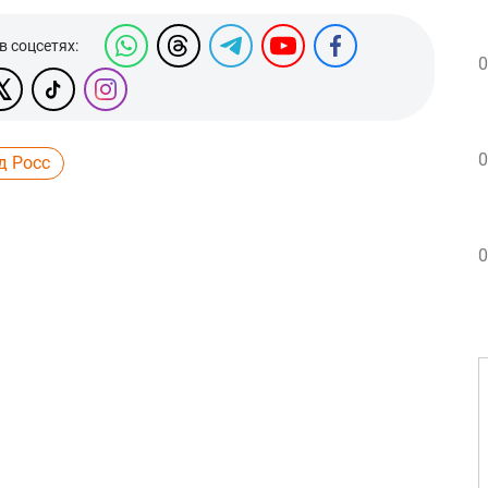
в соцсетях:
0
0
д Росс
0