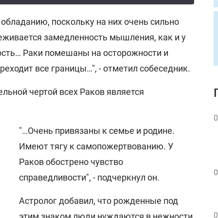
 обладанию, поскольку на них очень сильно
леживается замедленность мышления, как и у
ость… Раки помешаны на осторожности и
ереходит все границы…", - отметил собеседник.
ельной чертой всех Раков является
0
"…Очень привязаны к семье и родине.
Имеют тягу к самопожертвованию. У
Раков обострено чувство
0
справедливости", - подчеркнул он.
Астролог добавил, что рожденные под
0
этим знаком люди нуждаются в нежности