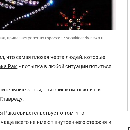
д, привел астролог их гороскоп / sobakidendy-news.ru
л, что самая плохая черта людей, которые
ака Рак
, - попытка в любой ситуации пятиться
шительные знаки, они слишком нежные и
Главреду
.
я Рака свидетельствует о том, что
 чаще всего не имеют внутреннего стержня и