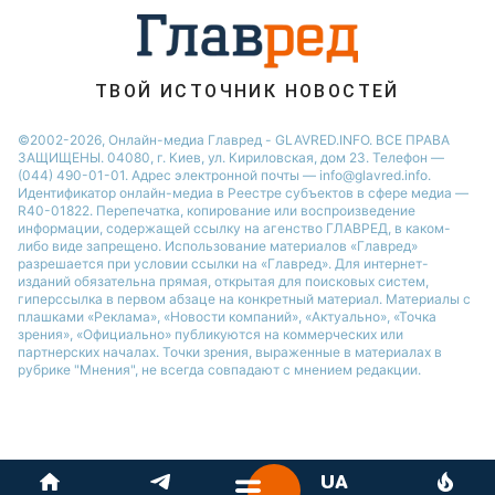
ТВОЙ ИСТОЧНИК НОВОСТЕЙ
©2002-2026, Онлайн-медиа Главред - GLAVRED.INFO. ВСЕ ПРАВА
ЗАЩИЩЕНЫ. 04080, г. Киев, ул. Кириловская, дом 23. Телефон —
(044) 490-01-01. Адрес электронной почты — info@glavred.info.
Идентификатор онлайн-медиа в Реестре cубъектов в сфере медиа —
R40-01822.
Перепечатка, копирование или воспроизведение
информации, содержащей ссылку на агенство ГЛАВРЕД, в каком-
либо виде запрещено. Использование материалов «Главред»
разрешается при условии ссылки на «Главред». Для интернет-
изданий обязательна прямая, открытая для поисковых систем,
гиперссылка в первом абзаце на конкретный материал. Материалы с
плашками «Реклама», «Новости компаний», «Актуально», «Точка
зрения», «Официально» публикуются на коммерческих или
партнерских началах. Точки зрения, выраженные в материалах в
рубрике "Мнения", не всегда совпадают с мнением редакции.