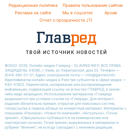
Погода на завтра
Редакционная политика
Правила пользования сайтом
Кейт Миддлтон
Реклама на сайте
Мы в соцсетях
Архив
Пылевая буря
Алла Пугачева
Отчет о прозрачности JTI
ТВОЙ ИСТОЧНИК НОВОСТЕЙ
©2002-2026, Онлайн-медиа Главред - GLAVRED.INFO. ВСЕ ПРАВА
ЗАЩИЩЕНЫ. 04080, г. Киев, ул. Кириловская, дом 23. Телефон —
(044) 490-01-01. Адрес электронной почты — info@glavred.info.
Идентификатор онлайн-медиа в Реестре cубъектов в сфере медиа —
R40-01822.
Перепечатка, копирование или воспроизведение
информации, содержащей ссылку на агенство ГЛАВРЕД, в каком-
либо виде запрещено. Использование материалов «Главред»
разрешается при условии ссылки на «Главред». Для интернет-
изданий обязательна прямая, открытая для поисковых систем,
гиперссылка в первом абзаце на конкретный материал. Материалы с
плашками «Реклама», «Новости компаний», «Актуально», «Точка
зрения», «Официально» публикуются на коммерческих или
партнерских началах. Точки зрения, выраженные в материалах в
рубрике "Мнения", не всегда совпадают с мнением редакции.