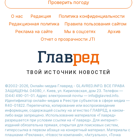
Проверить погоду
Тесты по картинке
Новости моды
Потап
Новости Сум
Оптические иллюзии
Советы от Андре Тана
O нас
Редакция
Политика конфиденциальности
Новости Днепра
Народные приметы
Редакционная политика
Правила пользования сайтом
Новости Черкассы
Реклама на сайте
Мы в соцсетях
Архив
Все о шоу-бизнесе
Новости Тернополя
Отчет о прозрачности JTI
Новости Ровно
Новости Житомира
Новости Запорожья
ТВОЙ ИСТОЧНИК НОВОСТЕЙ
Новости Одессы
©2002-2026, Онлайн-медиа Главред - GLAVRED.INFO. ВСЕ ПРАВА
ЗАЩИЩЕНЫ. 04080, г. Киев, ул. Кириловская, дом 23. Телефон —
(044) 490-01-01. Адрес электронной почты — info@glavred.info.
Идентификатор онлайн-медиа в Реестре cубъектов в сфере медиа —
R40-01822.
Перепечатка, копирование или воспроизведение
информации, содержащей ссылку на агенство ГЛАВРЕД, в каком-
либо виде запрещено. Использование материалов «Главред»
разрешается при условии ссылки на «Главред». Для интернет-
изданий обязательна прямая, открытая для поисковых систем,
гиперссылка в первом абзаце на конкретный материал. Материалы с
плашками «Реклама», «Новости компаний», «Актуально», «Точка