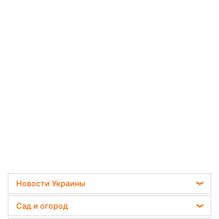
Новости Украины
Телеграм новости Украины
Сад и огород
Пенсии в Украине