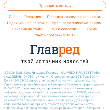
Филипп Киркоров
Тарифы
Праздничное меню
Проверить погоду
Магнитные бури
Комнатные растения
Елена Зеленская
Курс валют
Погода на сегодня
Ани Лорак
O нас
Редакция
Политика конфиденциальности
Погода на завтра
Редакционная политика
Правила пользования сайтом
Кейт Миддлтон
Реклама на сайте
Мы в соцсетях
Архив
Пылевая буря
Алла Пугачева
Отчет о прозрачности JTI
ТВОЙ ИСТОЧНИК НОВОСТЕЙ
©2002-2026, Онлайн-медиа Главред - GLAVRED.INFO. ВСЕ ПРАВА
ЗАЩИЩЕНЫ. 04080, г. Киев, ул. Кириловская, дом 23. Телефон —
(044) 490-01-01. Адрес электронной почты — info@glavred.info.
Идентификатор онлайн-медиа в Реестре cубъектов в сфере медиа —
R40-01822.
Перепечатка, копирование или воспроизведение
информации, содержащей ссылку на агенство ГЛАВРЕД, в каком-
либо виде запрещено. Использование материалов «Главред»
разрешается при условии ссылки на «Главред». Для интернет-
изданий обязательна прямая, открытая для поисковых систем,
гиперссылка в первом абзаце на конкретный материал. Материалы с