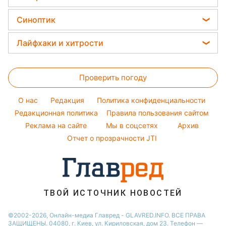
Денежная помощь
Новости Ровно
Салаты
Красивый маникюр
Виталий Козловский
Головоломки
Тарифы
Синоптик
Новости Тернополя
Простые блюда
Модные ошибки
Потап
Тесты по картинке
Новости Запорожья
Прогноз погоды
Легкие десерты
Лайфхаки и хитрости
София Ротару
Оптические иллюзии
Новости Житомира
Магнитные бури
Напитки
Ольга Сумская
Все о сале
Народные приметы
Новости Одессы
Погода на сегодня
Праздничное меню
Проверить погоду
Стирка
Все о шоу-бизнесе
Новости Харькова
Погода на завтра
Уборка
O нас
Редакция
Политика конфиденциальности
Пылевая буря
Комнатные растения
Редакционная политика
Правила пользования сайтом
Реклама на сайте
Мы в соцсетях
Архив
Авто
Отчет о прозрачности JTI
ТВОЙ ИСТОЧНИК НОВОСТЕЙ
©2002-2026, Онлайн-медиа Главред - GLAVRED.INFO. ВСЕ ПРАВА
ЗАЩИЩЕНЫ. 04080, г. Киев, ул. Кириловская, дом 23. Телефон —