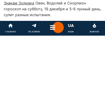
Знакам Зодиака
Овен, Водолей и Скорпион
гороскоп на субботу, 19 декабря и 5-6 лунный день,
сулит разные испытания.
Овнам грозит коммерческая непруха, Водолеям –
семейный переворот, а Скорпионам – встреча с
ГЛАВНАЯ
TELEGRAM
ЯЗЫК
ВАЖНОЕ
опасностями, сообщает
supercook.ru
.
Самый позитивный астропрогноз составлен для
Козерогов – им светит обретение влиятельных
покровителей.
Чего ожидать от субботы
представителям огненной стихии
Гороскоп на 19 декабря 2020 года –
Овен
Не лучший день для коммерческих дел – вас могут