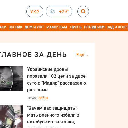
+29°
УКР
АКИ
СОННИК
ДОМ И УЮТ
МАМОЧКАМ
ЖИЗНЬ
ПРАЗДНИКИ
САД И ОГОР
ГЛАВНОЕ ЗА ДЕНЬ
Ещё
Украинские дроны
поразили 102 цели за двое
суток: "Мадяр" рассказал о
разгроме
18:45
Война
"Зачем вас защищать":
мать военного избили в
автобусе из-за языка,