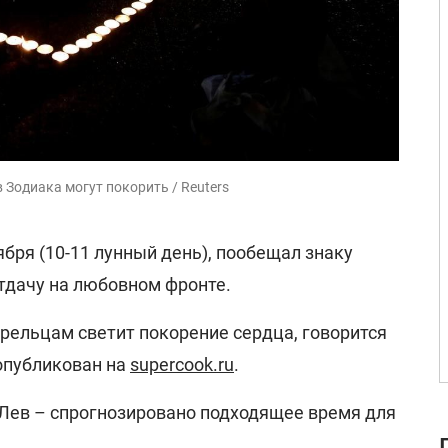
Зодиака могут покорить / Reuters
ября (10-11 лунный день), пообещал знаку
тдачу на любовном фронте.
ельцам светит покорение сердца, говорится
 опубликован на
supercook.ru
.
 Лев – спрогнозировано подходящее время для