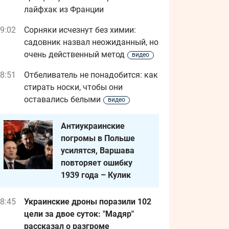
лайфхак из Франции
9:02
Сорняки исчезнут без химии:
садовник назвал неожиданный, но
очень действенный метод
видео
8:51
Отбеливатель не понадобится: как
стирать носки, чтобы они
оставались белыми
видео
Антиукраинские
погромы в Польше
усилятся, Варшава
повторяет ошибку
1939 года – Кулик
8:45
Украинские дроны поразили 102
цели за двое суток: "Мадяр"
рассказал о разгроме