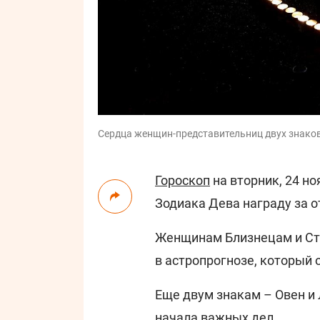
Сердца женщин-представительниц двух знаков 
Гороскоп
на вторник, 24 но
Зодиака Дева награду за о
Женщинам Близнецам и Стр
в астропрогнозе, который
Еще двум знакам – Овен и
начала важных дел.