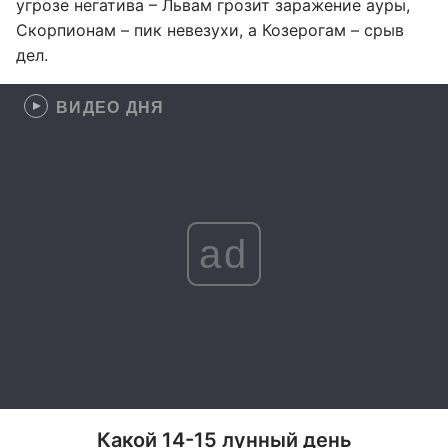
угрозе негатива – Львам грозит заражение ауры,
Скорпионам – пик невезухи, а Козерогам – срыв
дел.
ВИДЕО ДНЯ
ad
Какой 14-15 лунный день