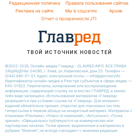
Народные приметы
Редакционная политика
Новости Ровно
Правила пользования сайтом
Потап
Женские стрижки
Реклама на сайте
Мы в соцсетях
Архив
Все о шоу-бизнесе
Новости Тернополя
София Ротару
Отчет о прозрачности JTI
Новости Запорожья
Новости Житомира
Новости Одессы
ТВОЙ ИСТОЧНИК НОВОСТЕЙ
©2002-2026, Онлайн-медиа Главред - GLAVRED.INFO. ВСЕ ПРАВА
ЗАЩИЩЕНЫ. 04080, г. Киев, ул. Кириловская, дом 23. Телефон —
(044) 490-01-01. Адрес электронной почты — info@glavred.info.
Идентификатор онлайн-медиа в Реестре cубъектов в сфере медиа —
R40-01822.
Перепечатка, копирование или воспроизведение
информации, содержащей ссылку на агенство ГЛАВРЕД, в каком-
либо виде запрещено. Использование материалов «Главред»
разрешается при условии ссылки на «Главред». Для интернет-
изданий обязательна прямая, открытая для поисковых систем,
гиперссылка в первом абзаце на конкретный материал. Материалы с
плашками «Реклама», «Новости компаний», «Актуально», «Точка
зрения», «Официально» публикуются на коммерческих или
партнерских началах. Точки зрения, выраженные в материалах в
рубрике "Мнения", не всегда совпадают с мнением редакции.