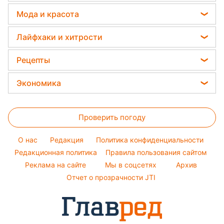
Головоломки
Прогноз погоды
Потап
Новости Запорожья
Мода и красота
Гороскоп 2026
Тесты по картинке
София Ротару
Новости Львова
Женские стрижки
Оптические иллюзии
Лайфхаки и хитрости
Ольга Сумская
Новости Днепра
Окрашивание волос
Народные приметы
Все о сале
Филипп Киркоров
Рецепты
Новости Тернополя
Красивый маникюр
Уборка
Елена Зеленская
Новости Житомира
Праздничное меню
Модные ошибки
Экономика
Стирка
Ани Лорак
Новости Харькова
Закуски
Новости моды
Цены на продукты
Авто
Кейт Миддлтон
Новости Одессы
Салаты
Советы от Андре Тана
Проверить погоду
Денежная помощь
Комнатные растения
Алла Пугачева
Новости Полтавы
Простые блюда
Тарифы
Максим Галкин
O нас
Редакция
Политика конфиденциальности
Легкие десерты
Курс валют
Редакционная политика
Правила пользования сайтом
Настя Каменских
Напитки
Реклама на сайте
Мы в соцсетях
Архив
Виталий Козловский
Отчет о прозрачности JTI