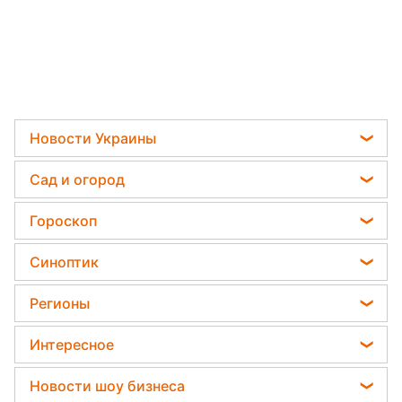
Новости Украины
Телеграм новости Украины
Сад и огород
Пенсии в Украине
Садовод назвал самое эффективное средство
Гороскоп
Мобилизация
против сорняков
Гороскоп на завтра
Политика
Синоптик
Какая ошибка при поливе растений может их
Гороскоп Таро
убить
Отключения света
Магнитные бури
Регионы
Гороскоп на неделю
Дачники раскрыли секрет защиты от
Погода на сегодня
вредителей - нужна 1 вещь
Новости Сум
Астролог Влад Росс
Интересное
Погода на завтра
Новости Черкассы
Астролог Анжела Перл
Все о шоу-бизнесе
Пылевая буря
Новости шоу бизнеса
Новости Ровно
Китайский гороскоп на завтра