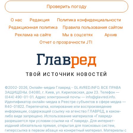
Новости Харькова
Оптические иллюзии
Настя Каменских
Проверить погоду
Салаты
Окрашивание волос
Новости Полтавы
Народные приметы
Виталий Козловский
Простые блюда
Красивый маникюр
Новости Сум
O нас
Редакция
Политика конфиденциальности
Все о шоу-бизнесе
Потап
Легкие десерты
Редакционная политика
Правила пользования сайтом
Новости Черкассы
София Ротару
Реклама на сайте
Мы в соцсетях
Архив
Напитки
Новости Ровно
Ольга Сумская
Отчет о прозрачности JTI
Праздничное меню
Филипп Киркоров
ТВОЙ ИСТОЧНИК НОВОСТЕЙ
©2002-2026, Онлайн-медиа Главред - GLAVRED.INFO. ВСЕ ПРАВА
ЗАЩИЩЕНЫ. 04080, г. Киев, ул. Кириловская, дом 23. Телефон —
(044) 490-01-01. Адрес электронной почты — info@glavred.info.
Идентификатор онлайн-медиа в Реестре cубъектов в сфере медиа —
R40-01822.
Перепечатка, копирование или воспроизведение
информации, содержащей ссылку на агенство ГЛАВРЕД, в каком-
либо виде запрещено. Использование материалов «Главред»
разрешается при условии ссылки на «Главред». Для интернет-
изданий обязательна прямая, открытая для поисковых систем,
гиперссылка в первом абзаце на конкретный материал. Материалы с