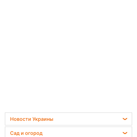
Новости Украины
Телеграм новости Украины
Сад и огород