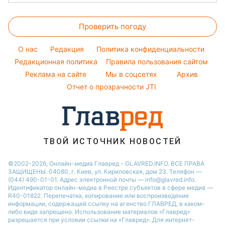
Новости Львова
Салаты
Погода на сегодня
Головоломки
Елена Зеленская
Новости Днепра
Простые блюда
Проверить погоду
Тесты по картинке
Ани Лорак
Новости Тернополя
Легкие десерты
Оптические иллюзии
Кейт Миддлтон
Новости Житомира
O нас
Редакция
Политика конфиденциальности
Напитки
Народные приметы
Редакционная политика
Алла Пугачева
Правила пользования сайтом
Новости Одессы
Праздничное меню
Реклама на сайте
Мы в соцсетях
Архив
Все о шоу-бизнесе
Максим Галкин
Новости Харькова
Отчет о прозрачности JTI
Настя Каменских
Виталий Козловский
Потап
ТВОЙ ИСТОЧНИК НОВОСТЕЙ
©2002-2026, Онлайн-медиа Главред - GLAVRED.INFO. ВСЕ ПРАВА
ЗАЩИЩЕНЫ. 04080, г. Киев, ул. Кириловская, дом 23. Телефон —
(044) 490-01-01. Адрес электронной почты — info@glavred.info.
Идентификатор онлайн-медиа в Реестре cубъектов в сфере медиа —
R40-01822.
Перепечатка, копирование или воспроизведение
информации, содержащей ссылку на агенство ГЛАВРЕД, в каком-
либо виде запрещено. Использование материалов «Главред»
разрешается при условии ссылки на «Главред». Для интернет-