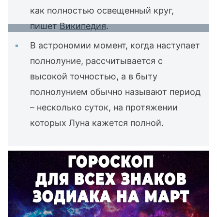
как полностью освещенный круг,
пишет
Википедия
.
В астрономии момент, когда наступает
полнолуние, рассчитывается с
высокой точностью, а в быту
полнолунием обычно называют период
– несколько суток, на протяжении
которых Луна кажется полной.
Наши стандарты:
Редакционная политика сайта
Главред
Следите за событиями вместе с
Главредом в Google!