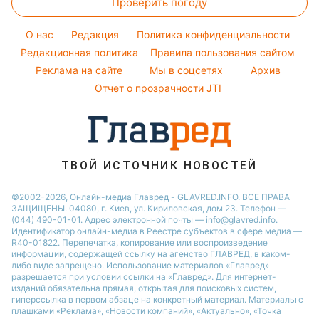
Проверить погоду
Денежная помощь
Стирка
Новости Полтавы
Легкие десерты
Тарифы
Новости Сум
O нас
Редакция
Политика конфиденциальности
Напитки
Курс валют
Редакционная политика
Правила пользования сайтом
Новости Львова
Праздничное меню
Реклама на сайте
Мы в соцсетях
Архив
Новости Черкассы
Отчет о прозрачности JTI
ТВОЙ ИСТОЧНИК НОВОСТЕЙ
©2002-2026, Онлайн-медиа Главред - GLAVRED.INFO. ВСЕ ПРАВА
ЗАЩИЩЕНЫ. 04080, г. Киев, ул. Кириловская, дом 23. Телефон —
(044) 490-01-01. Адрес электронной почты — info@glavred.info.
Идентификатор онлайн-медиа в Реестре cубъектов в сфере медиа —
R40-01822.
Перепечатка, копирование или воспроизведение
информации, содержащей ссылку на агенство ГЛАВРЕД, в каком-
либо виде запрещено. Использование материалов «Главред»
разрешается при условии ссылки на «Главред». Для интернет-
изданий обязательна прямая, открытая для поисковых систем,
гиперссылка в первом абзаце на конкретный материал. Материалы с
плашками «Реклама», «Новости компаний», «Актуально», «Точка