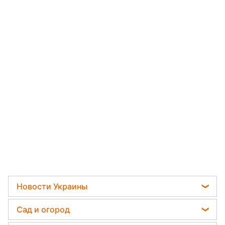
Новости Украины
Телеграм новости Украины
Сад и огород
Пенсии в Украине