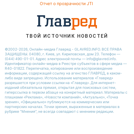
Отчет о прозрачности JTI
Новости Ровно
Новости Днепра
Новости Запорожья
Новости Тернополя
ТВОЙ ИСТОЧНИК НОВОСТЕЙ
Новости Житомира
©2002-2026, Онлайн-медиа Главред - GLAVRED.INFO. ВСЕ ПРАВА
ЗАЩИЩЕНЫ. 04080, г. Киев, ул. Кириловская, дом 23. Телефон —
Новости Одессы
(044) 490-01-01. Адрес электронной почты — info@glavred.info.
Идентификатор онлайн-медиа в Реестре cубъектов в сфере медиа —
R40-01822.
Перепечатка, копирование или воспроизведение
информации, содержащей ссылку на агенство ГЛАВРЕД, в каком-
либо виде запрещено. Использование материалов «Главред»
разрешается при условии ссылки на «Главред». Для интернет-
изданий обязательна прямая, открытая для поисковых систем,
гиперссылка в первом абзаце на конкретный материал. Материалы с
плашками «Реклама», «Новости компаний», «Актуально», «Точка
зрения», «Официально» публикуются на коммерческих или
партнерских началах. Точки зрения, выраженные в материалах в
рубрике "Мнения", не всегда совпадают с мнением редакции.