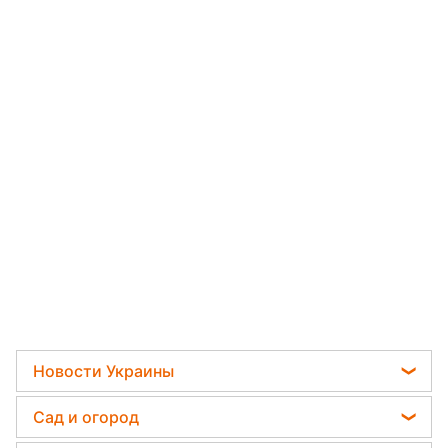
Новости Украины
Телеграм новости Украины
Сад и огород
Пенсии в Украине