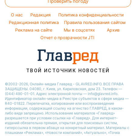
Проверить погоду
Денежная помощь
Советы от Андре Тана
Новости Одессы
Уборка
Тарифы
Женские стрижки
O нас
Редакция
Политика конфиденциальности
Авто
Курс валют
Редакционная политика
Правила пользования сайтом
Реклама на сайте
Мы в соцсетях
Архив
Отчет о прозрачности JTI
ТВОЙ ИСТОЧНИК НОВОСТЕЙ
©2002-2026, Онлайн-медиа Главред - GLAVRED.INFO. ВСЕ ПРАВА
ЗАЩИЩЕНЫ. 04080, г. Киев, ул. Кириловская, дом 23. Телефон —
(044) 490-01-01. Адрес электронной почты — info@glavred.info.
Идентификатор онлайн-медиа в Реестре cубъектов в сфере медиа —
R40-01822.
Перепечатка, копирование или воспроизведение
информации, содержащей ссылку на агенство ГЛАВРЕД, в каком-
либо виде запрещено. Использование материалов «Главред»
разрешается при условии ссылки на «Главред». Для интернет-
изданий обязательна прямая, открытая для поисковых систем,
гиперссылка в первом абзаце на конкретный материал. Материалы с
плашками «Реклама», «Новости компаний», «Актуально», «Точка