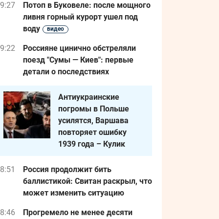
9:27
Потоп в Буковеле: после мощного
ливня горный курорт ушел под
воду
видео
9:22
Россияне цинично обстреляли
поезд "Сумы — Киев": первые
детали о последствиях
Антиукраинские
погромы в Польше
усилятся, Варшава
повторяет ошибку
1939 года – Кулик
8:51
Россия продолжит бить
баллистикой: Свитан раскрыл, что
может изменить ситуацию
8:46
Прогремело не менее десяти