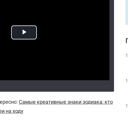
1
1
ересно:
Самые креативные знаки зодиака: кто
1
и на ходу