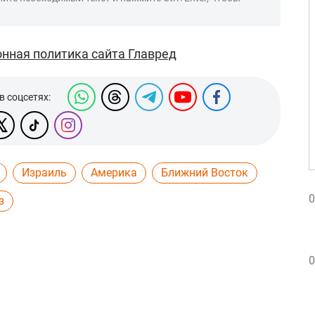
нная политика сайта Главред
в соцсетях:
Израиль
Америка
Ближний Восток
0
з
0