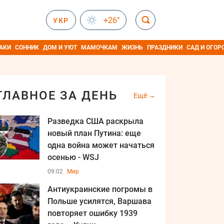
+26°
УКР
АКИ
СОННИК
ДОМ И УЮТ
МАМОЧКАМ
ЖИЗНЬ
ПРАЗДНИКИ
САД И ОГОР
ГЛАВНОЕ ЗА ДЕНЬ
Ещё
Разведка США раскрыла
новый план Путина: еще
одна война может начаться
осенью - WSJ
09:02
Мир
Антиукраинские погромы в
Польше усилятся, Варшава
повторяет ошибку 1939