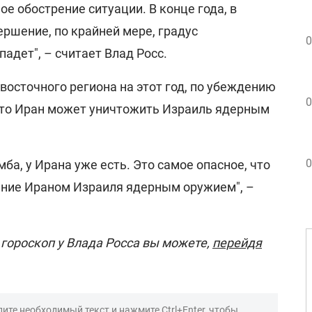
ое обострение ситуации. В конце года, в
ершение, по крайней мере, градус
0
адет", – считает Влад Росс.
восточного региона на этот год, по убеждению
0
 что Иран может уничтожить Израиль ядерным
0
ба, у Ирана уже есть. Это самое опасное, что
ние Ираном Израиля ядерным оружием", –
гороскоп у Влада Росса вы можете,
перейдя
ите необходимый текст и нажмите Ctrl+Enter, чтобы