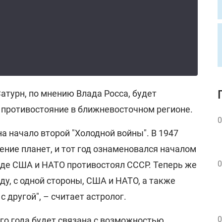
атурн, по мнению Влада Росса, будет
 противостояние в ближневосточном регионе.
0
а начало второй "Холодной войны". В 1947
ение планет, и тот год ознаменовался началом
0
где США и НАТО противостоял СССР. Теперь же
у, с одной стороны, США и НАТО, а также
с другой", – считает астролог.
0
го года будет связана с возможностью