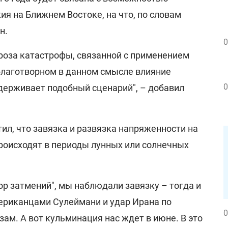
я на Ближнем Востоке, на что, по словам
н.
0
гроза катастрофы, связанной с применением
благотворном в данном смысле влияние
0
сдерживает подобный сценарий", – добавил
тил, что завязка и развязка напряженности на
роисходят в периоды лунных или солнечных
дор затмений", мы наблюдали завязку – тогда и
ериканцами Сулеймани и удар Ирана по
0
ам. А вот кульминация нас ждет в июне. В это