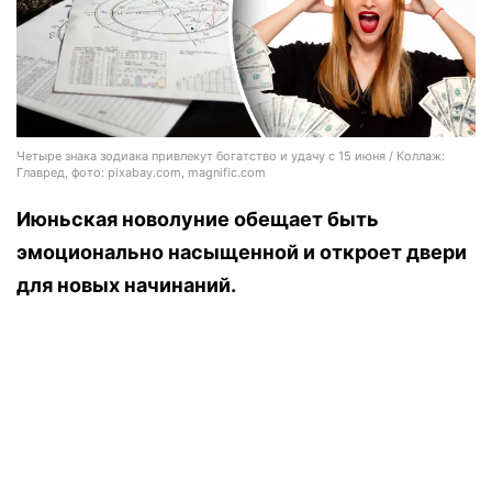
Четыре знака зодиака привлекут богатство и удачу с 15 июня / Коллаж:
Главред, фото: pixabay.com, magnific.com
Июньская новолуние обещает быть
эмоционально насыщенной и откроет двери
для новых начинаний.