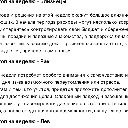
оп на неделю - Близнецы
лова и решения на этой неделе окажут большое влияни
ющих. В начале периода расходы могут несколько возр
у старайтесь контролировать свой бюджет и сбережен
ны поездки и полезные знакомства, а поддержка близ
 завершить важные дела. Проявленная забота о тех, к
ждается, принесет вам пользу.
оп на неделю - Рак
 недели потребует особого внимания к самочувствию и
 дня из-за возможного переутомления или стресса.
там и тем, кто учится, придется приложить дополните
 для достижения целей. Спокойный подход и взвешенн
я помогут нивелировать давление со стороны официа
в, а после среды появятся возможности для путешестви
оп на неделю - Лев