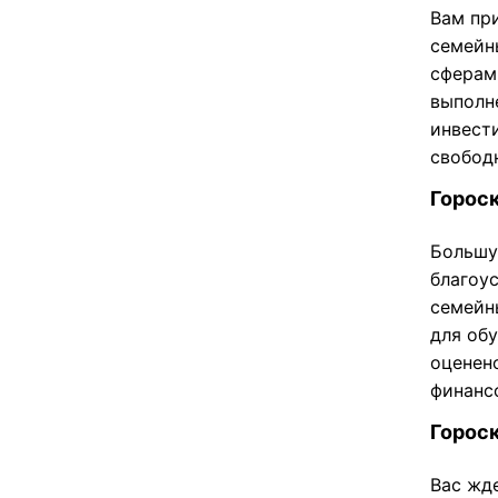
Вам пр
семейн
сферам
выполн
инвест
свобод
Гороск
Большу
благоу
семейн
для об
оценен
финанс
Гороск
Вас жд