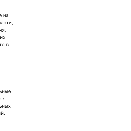
е на
асти,
ия.
ких
то в
льные
ые
льных
й.