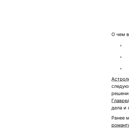
О чем в
Астрол
следую
решени
Главре
дела и
Ранее 
романт