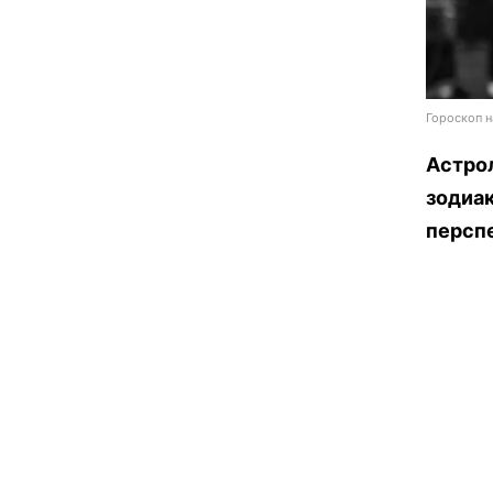
Гороскоп н
Астрол
зодиак
персп