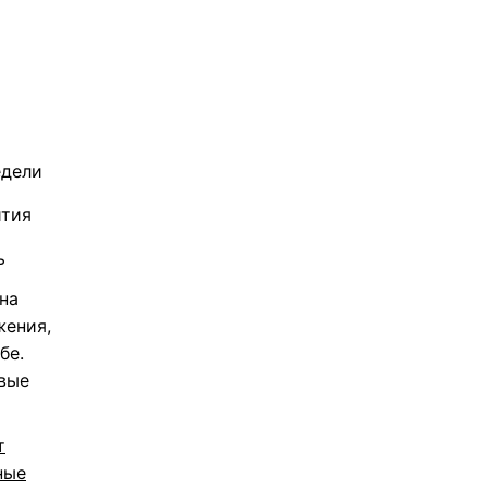
едели
ития
ь
на
жения,
бе.
овые
т
ные