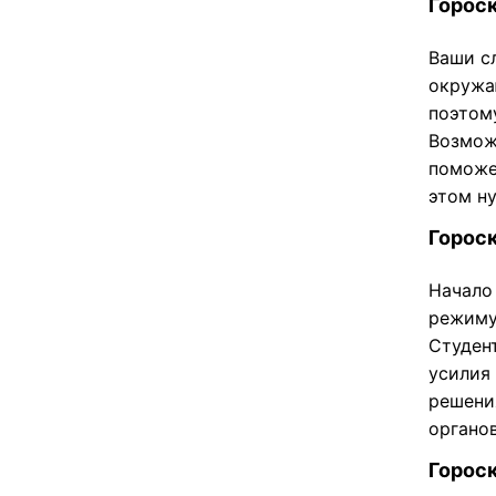
Гороск
Ваши с
окружа
поэтом
Возмож
поможет
этом ну
Гороск
Начало
режиму
Студен
усилия
решени
органо
Гороск