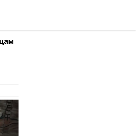
раинском
ьцам