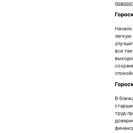
поворо
Гороск
Начало
легкую
улучши
все те
выходн
сохран
спокой
Гороск
В ближ
старши
труд п
доверие
финанс