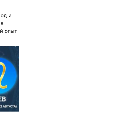
й
од и
 в
ый опыт