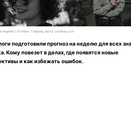
а неделю / Коллаж: Главред, фото: pixabay.com
оги подготовили прогноз на неделю для всех зн
а. Кому повезет в делах, где появятся новые
ективы и как избежать ошибок.