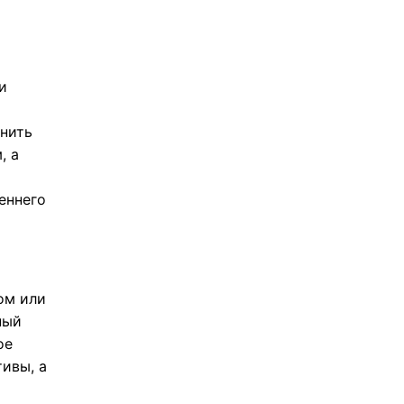
и
лнить
, а
еннего
ом или
ный
ое
тивы, а