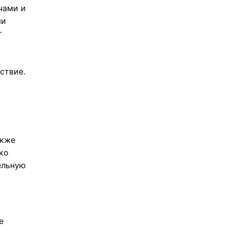
чами и
ми
т
ствие.
акже
ко
ельную
е