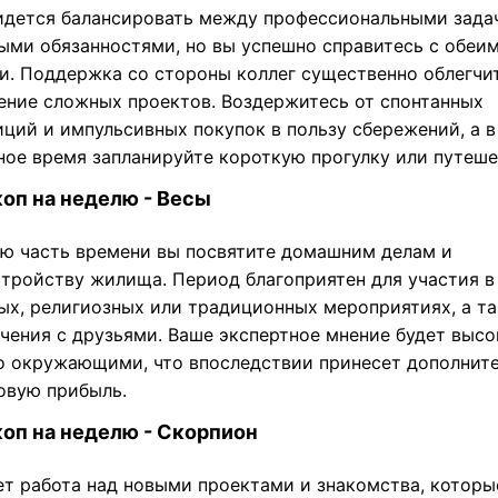
идется балансировать между профессиональными зада
ыми обязанностями, но вы успешно справитесь с обеи
и. Поддержка со стороны коллег существенно облегчи
ение сложных проектов. Воздержитесь от спонтанных
иций и импульсивных покупок в пользу сбережений, а в
ное время запланируйте короткую прогулку или путеше
оп на неделю - Весы
ю часть времени вы посвятите домашним делам и
стройству жилища. Период благоприятен для участия в
ых, религиозных или традиционных мероприятиях, а т
учения с друзьями. Ваше экспертное мнение будет высо
о окружающими, что впоследствии принесет дополнит
овую прибыль.
оп на неделю - Скорпион
ет работа над новыми проектами и знакомства, которы