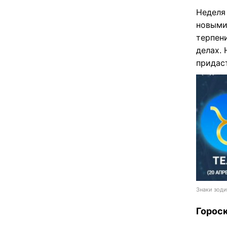
Неделя
новыми
терпен
делах.
придаст
Знаки зоди
Гороск