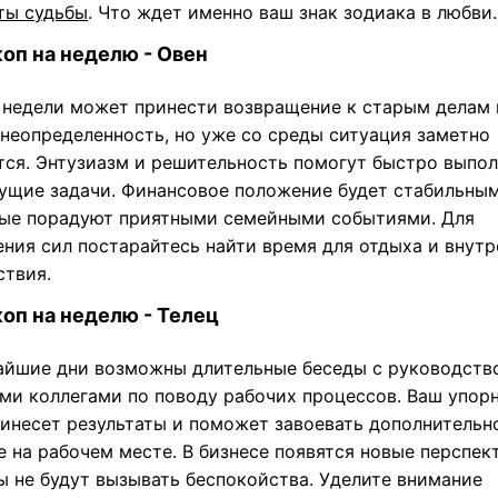
ты судьбы
. Что ждет именно ваш знак зодиака в любви.
оп на неделю - Овен
 недели может принести возвращение к старым делам 
 неопределенность, но уже со среды ситуация заметно
тся. Энтузиазм и решительность помогут быстро выпо
кущие задачи. Финансовое положение будет стабильным
ые порадуют приятными семейными событиями. Для
ения сил постарайтесь найти время для отдыха и внутр
ствия.
оп на неделю - Телец
айшие дни возможны длительные беседы с руководств
ми коллегами по поводу рабочих процессов. Ваш упор
ринесет результаты и поможет завоевать дополнительн
 на рабочем месте. В бизнесе появятся новые перспек
ы не будут вызывать беспокойства. Уделите внимание