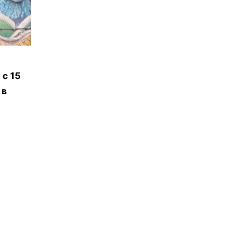
 с 15
 в