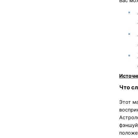
Вас мо
Источн
Что с
Этот м
воспри
Астроло
фэншуй
положе