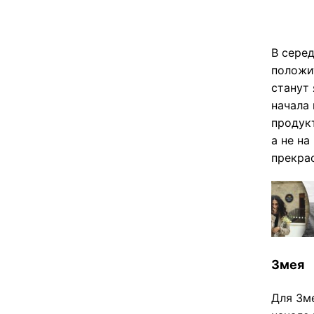
В серед
положи
станут 
начала 
продукт
а не на
прекра
Змея
Для Зм