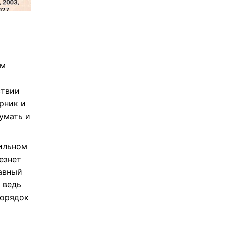
ам
ствии
рник и
умать и
вильном
езнет
лавный
 ведь
порядок