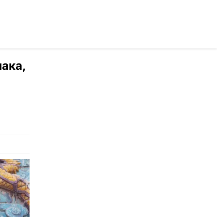
раинском
нака,