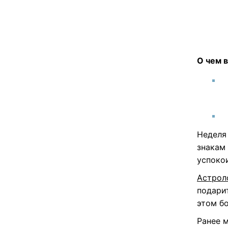
О чем в
Неделя 
знакам
успокои
Астрол
подари
этом б
Ранее 