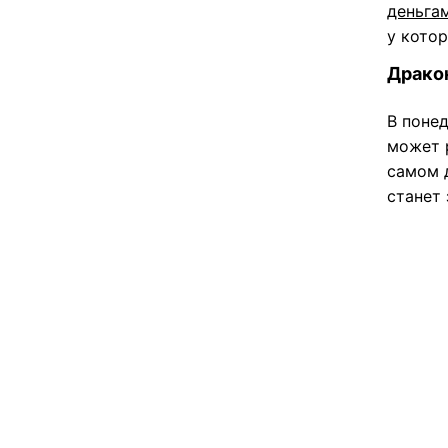
деньга
у котор
Драко
В поне
может р
самом д
станет 