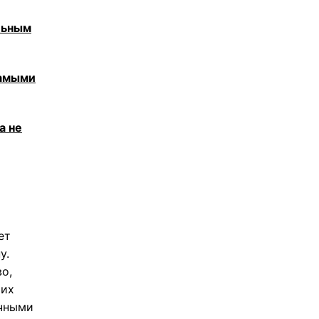
льным
самыми
а не
ет
у.
о,
 их
учными