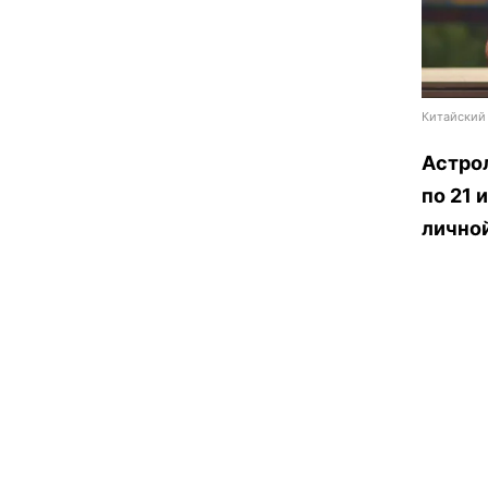
Китайский 
Астрол
по 21 
лично