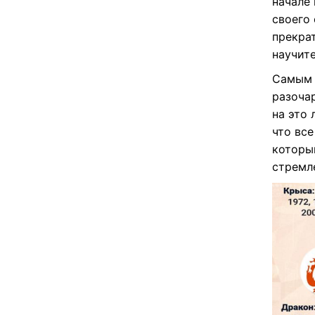
начале
своего 
прекрат
научите
Самым 
разоча
на это 
что все
которы
стремл