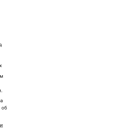
й
х
ем
.
ба
 об
 и