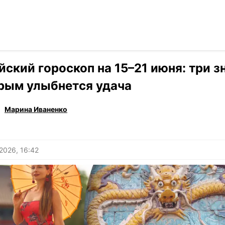
Читать на ук
›
Гороскоп
йский гороскоп на 15–21 июня: три з
рым улыбнется удача
Марина Иваненко
2026, 16:42