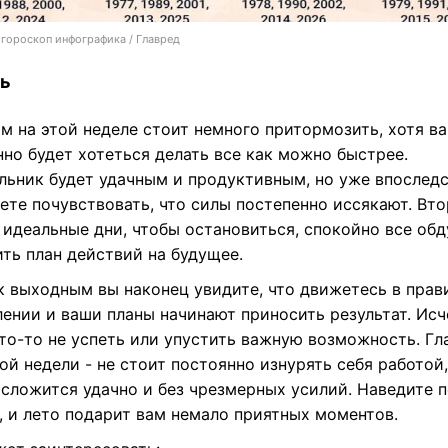
гороскоп инфографика / Главред
ь
м на этой неделе стоит немного притормозить, хотя в
но будет хотеться делать все как можно быстрее.
льник будет удачным и продуктивным, но уже впослед
ете почувствовать, что силы постепенно иссякают. Вто
 идеальные дни, чтобы остановиться, спокойно все обд
ть план действий на будущее.
к выходным вы наконец увидите, что движетесь в пра
лении и ваши планы начинают приносить результат. Исч
что-то не успеть или упустить важную возможность. Г
ой недели - не стоит постоянно изнурять себя работой,
 сложится удачно и без чрезмерных усилий. Наведите 
, и лето подарит вам немало приятных моментов.