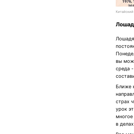
Китайский 
Лошад
Лошадя
постоян
Понеде
вы мож
среда -
состави
Ближе 
направ
страх 
урок эт
многое
в делах