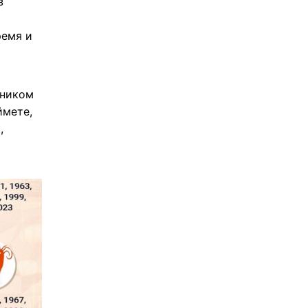
з
ремя и
зником
ймете,
,