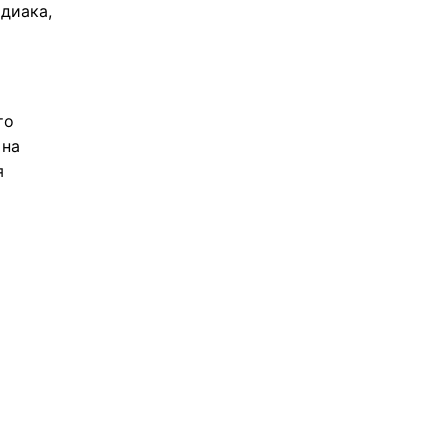
диака,
то
 на
я