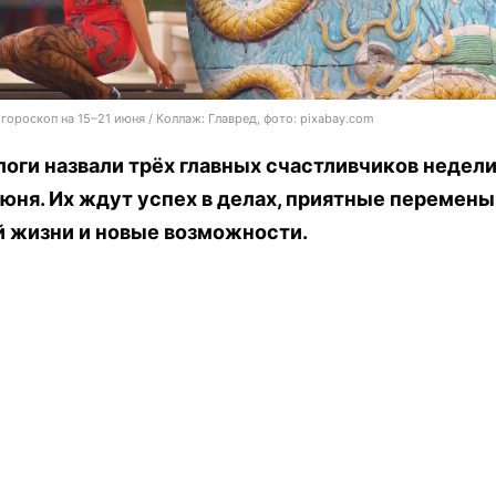
гороскоп на 15–21 июня / Коллаж: Главред, фото: pixabay.com
оги назвали трёх главных счастливчиков недели
июня. Их ждут успех в делах, приятные перемены
й жизни и новые возможности.