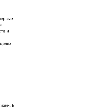
 первые
и
ств и
ь
целях,
изни. В