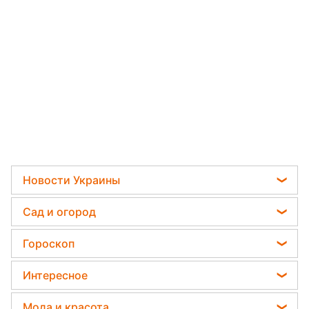
Новости
›
Гороскоп
Читать на украинском
Полнолуние в декабре 2020:
астролог назвала главные
угрозы
Екатерина Присяжнюк
30 декабря 2020, 04:27