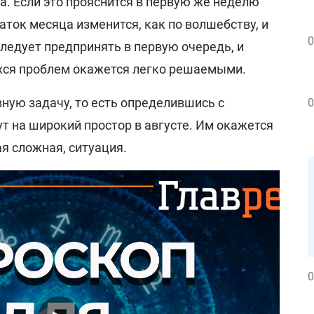
а. Если это прояснится в первую же неделю
таток месяца изменится, как по волшебству, и
0
 следует предпринять в первую очередь, и
хся проблем окажется легко решаемыми.
ную задачу, то есть определившись с
0
т на широкий простор в августе. Им окажется
я сложная, ситуация.
0