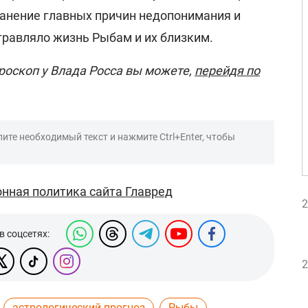
ранение главных причин недопонимания и
отравляло жизнь Рыбам и их близким.
роскоп у Влада Росса вы можете,
перейдя по
ите необходимый текст и нажмите Ctrl+Enter, чтобы
нная политика сайта Главред
2
в соцсетях:
2
астрологический прогноз
Рыбы