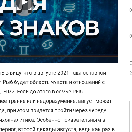
0
0
ь в виду, что в августе 2021 года основной
2
 Рыб будет область чувств и отношений с
ными. Если до этого в семье Рыб
ее трение или недоразумение, август может
а, при этом придется пройти через череду
сихоаналитика. Особенно показательным в
ериод второй декады августа, ведь как раз в