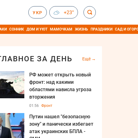
+23°
УКР
АКИ
СОННИК
ДОМ И УЮТ
МАМОЧКАМ
ЖИЗНЬ
ПРАЗДНИКИ
САД И ОГОР
ГЛАВНОЕ ЗА ДЕНЬ
Ещё
РФ может открыть новый
фронт: над какими
областями нависла угроза
вторжения
01:56
Фронт
Путин нашел "безопасную
зону" и панически избегает
атак украинских БПЛА -