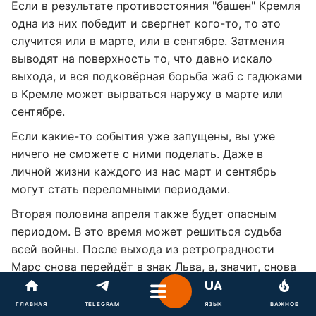
Если в результате противостояния "башен" Кремля
одна из них победит и свергнет кого-то, то это
случится или в марте, или в сентябре. Затмения
выводят на поверхность то, что давно искало
выхода, и вся подковёрная борьба жаб с гадюками
в Кремле может вырваться наружу в марте или
сентябре.
Если какие-то события уже запущены, вы уже
ничего не сможете с ними поделать. Даже в
личной жизни каждого из нас март и сентябрь
могут стать переломными периодами.
Вторая половина апреля также будет опасным
периодом. В это время может решиться судьба
всей войны. После выхода из ретроградности
Марс снова перейдёт в знак Льва, а, значит, снова
встанет напротив могущественного Плутона. В это
время Солнце будет подогревать ссору двух этих
ГЛАВНАЯ
TELEGRAM
ЯЗЫК
ВАЖНОЕ