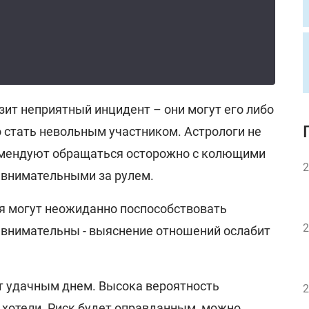
зит неприятный инцидент – они могут его либо
о стать невольным участником. Астрологи не
мендуют обращаться осторожно с колющими
2
 внимательными за рулем.
ня могут неожиданно поспособствовать
2
е внимательны - выяснение отношений ослабит
т удачным днем. Высока вероятность
2
о хотели. Риск будет оправданным, можно