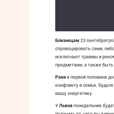
Близнецам
23 сентября
гро
спровоцировать сами, либ
исключают травмы и реко
предметами, а также быть
Раки
в первой половине д
конфликту в семье. Будьт
вашу энергетику.
У
Львов
понедельник буде
получить то, чего вы давн