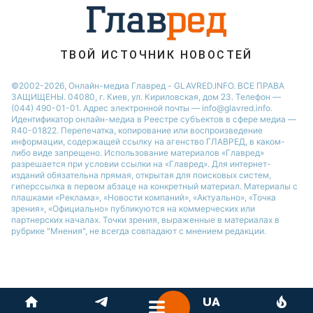
ТВОЙ ИСТОЧНИК НОВОСТЕЙ
©2002-2026, Онлайн-медиа Главред - GLAVRED.INFO. ВСЕ ПРАВА
ЗАЩИЩЕНЫ. 04080, г. Киев, ул. Кириловская, дом 23. Телефон —
(044) 490-01-01. Адрес электронной почты — info@glavred.info.
Идентификатор онлайн-медиа в Реестре cубъектов в сфере медиа —
R40-01822.
Перепечатка, копирование или воспроизведение
информации, содержащей ссылку на агенство ГЛАВРЕД, в каком-
либо виде запрещено. Использование материалов «Главред»
разрешается при условии ссылки на «Главред». Для интернет-
изданий обязательна прямая, открытая для поисковых систем,
гиперссылка в первом абзаце на конкретный материал. Материалы с
плашками «Реклама», «Новости компаний», «Актуально», «Точка
зрения», «Официально» публикуются на коммерческих или
партнерских началах. Точки зрения, выраженные в материалах в
рубрике "Мнения", не всегда совпадают с мнением редакции.