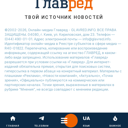
ТВОЙ ИСТОЧНИК НОВОСТЕЙ
©2002-2026, Онлайн-медиа Главред - GLAVRED.INFO. ВСЕ ПРАВА
ЗАЩИЩЕНЫ. 04080, г. Киев, ул. Кириловская, дом 23. Телефон —
(044) 490-01-01. Адрес электронной почты — info@glavred.info.
Идентификатор онлайн-медиа в Реестре cубъектов в сфере медиа —
R40-01822.
Перепечатка, копирование или воспроизведение
информации, содержащей ссылку на агенство ГЛАВРЕД, в каком-
либо виде запрещено. Использование материалов «Главред»
разрешается при условии ссылки на «Главред». Для интернет-
изданий обязательна прямая, открытая для поисковых систем,
гиперссылка в первом абзаце на конкретный материал. Материалы с
плашками «Реклама», «Новости компаний», «Актуально», «Точка
зрения», «Официально» публикуются на коммерческих или
партнерских началах. Точки зрения, выраженные в материалах в
рубрике "Мнения", не всегда совпадают с мнением редакции.
ГЛАВНАЯ
TELEGRAM
ЯЗЫК
ВАЖНОЕ