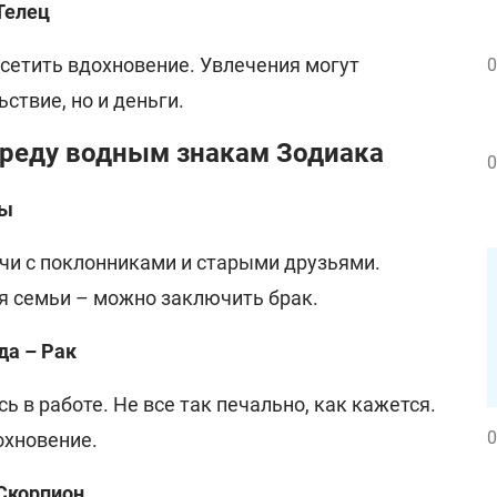
 Телец
етить вдохновение. Увлечения могут
0
ствие, но и деньги.
среду водным знакам Зодиака
0
бы
и с поклонниками и старыми друзьями.
я семьи – можно заключить брак.
да – Рак
ь в работе. Не все так печально, как кажется.
0
охновение.
 Скорпион