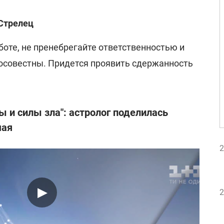
 Стрелец
боте, не пренебрегайте ответственностью и
осовестны. Придется проявить сдержанность
 и силы зла": астролог поделилась
мая
2
2