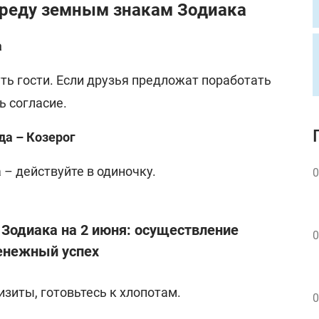
среду земным знакам Зодиака
а
ть гости. Если друзья предложат поработать
ь согласие.
да – Козерог
 – действуйте в одиночку.
0
в Зодиака на 2 июня: осуществление
0
енежный успех
иты, готовьтесь к хлопотам.
0