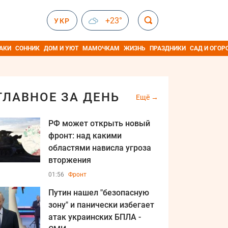
+23°
УКР
АКИ
СОННИК
ДОМ И УЮТ
МАМОЧКАМ
ЖИЗНЬ
ПРАЗДНИКИ
САД И ОГОР
ГЛАВНОЕ ЗА ДЕНЬ
Ещё
РФ может открыть новый
фронт: над какими
областями нависла угроза
вторжения
01:56
Фронт
Путин нашел "безопасную
зону" и панически избегает
атак украинских БПЛА -