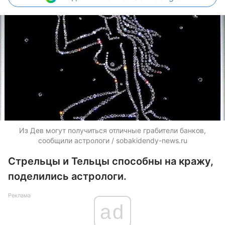
Из Дев могут получиться отличные грабители банков,
сообщили астрологи / sobakidendy-news.ru
Стрельцы и Тельцы способны на кражу,
поделились астрологи.
Реклама
ad